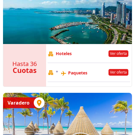
Hoteles
Ver oferta
Hasta 36
Cuotas
+
Ver oferta
Paquetes
Varadero