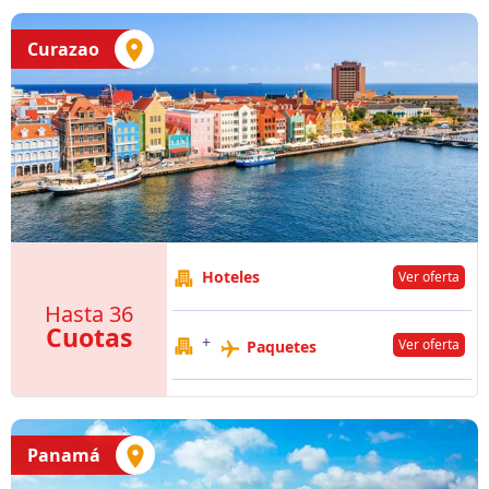
Curazao
Hoteles
Ver oferta
Hasta 36
Cuotas
+
Ver oferta
Paquetes
Panamá