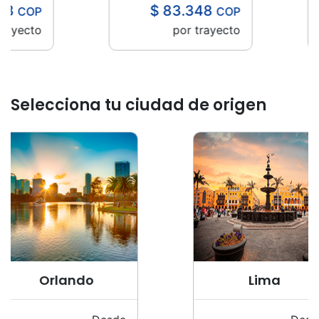
$ 83.348
COP
COP
ecto
por trayecto
Item
4
Selecciona tu ciudad de origen
of
18
Lima