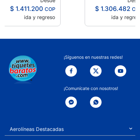
esde
Desde
$ 1.306.482
COP
COP
reso
ida y regreso
Item
4
of
39
¡Síguenos en nuestras redes!
¡Comunícate con nosotros!
Aerolíneas Destacadas