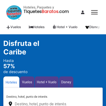
Hoteles, Paquetes y
Tiquetes
Baratos
.com
Vuelos
Hoteles
Hotel + Vuelo
Disney
Disfruta el
Caribe
Hasta
57%
de descuento
Vuelos
Hotel + Vuelo
Disney
Hoteles
Destino, hotel, punto de interés.
place