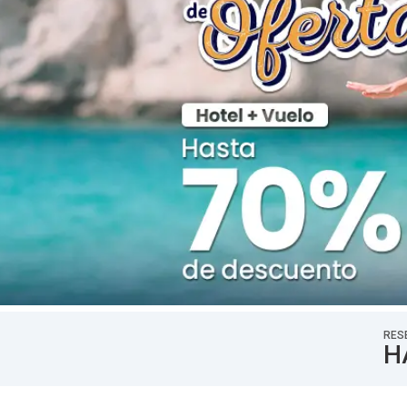
RES
H