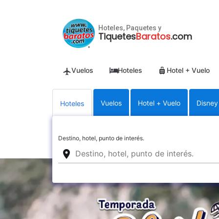
Hoteles, Paquetes y
Tiquetes
Baratos
.com
Vuelos
Hoteles
Hotel + Vuelo
Vuelos
Hotel + Vuelo
Disney
Hoteles
Destino, hotel, punto de interés.
place