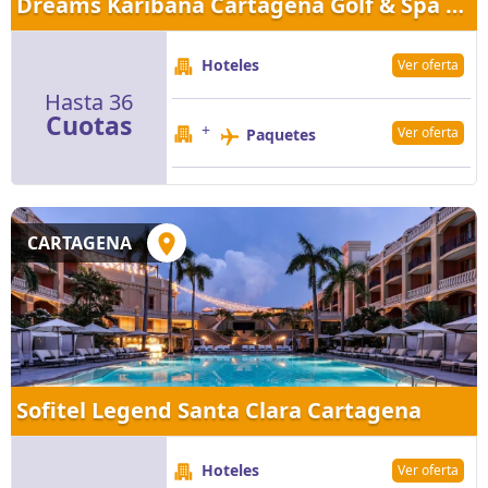
Dreams Karibana Cartagena Golf & Spa Resort
Hoteles
Ver oferta
Hasta 36
Cuotas
+
Ver oferta
Paquetes
CARTAGENA
Sofitel Legend Santa Clara Cartagena
Hoteles
Ver oferta