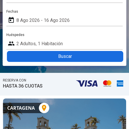
Fechas
today
Huéspedes
people
Buscar
RESERVA CON
HASTA 36 CUOTAS
CARTAGENA