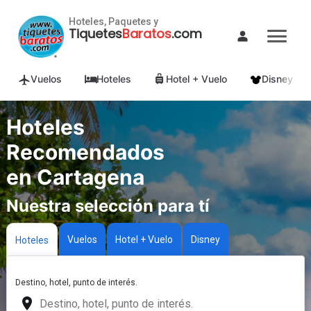
Hoteles, Paquetes y
Tiquetes
Baratos
.com
Vuelos
Hoteles
Hotel + Vuelo
Disney
Hoteles
Recomendados
en Cartagena
Nuestra selección para tí
Vuelos
Hotel + Vuelo
Disney
Hoteles
Destino, hotel, punto de interés.
place