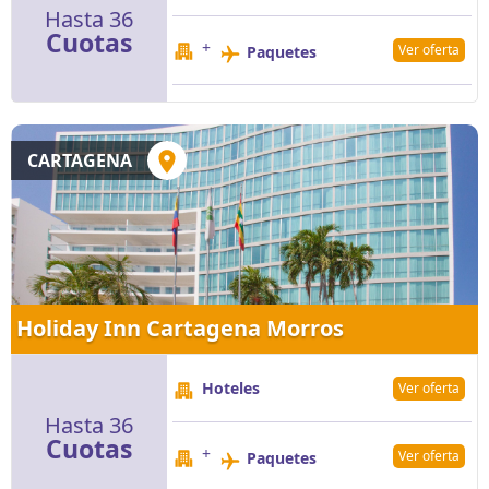
Hasta 36
Cuotas
+
Ver oferta
Paquetes
CARTAGENA
Holiday Inn Cartagena Morros
Hoteles
Ver oferta
Hasta 36
Cuotas
+
Ver oferta
Paquetes