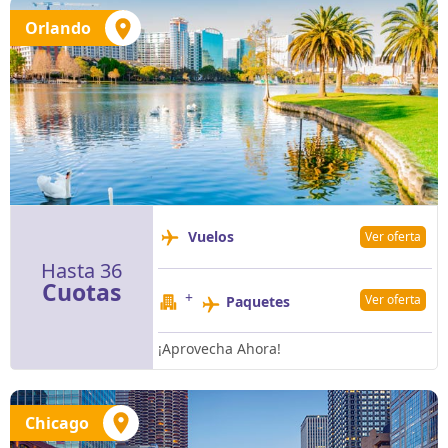
Orlando
Vuelos
Ver oferta
Hasta 36
Cuotas
+
Ver oferta
Paquetes
¡Aprovecha Ahora!
Chicago