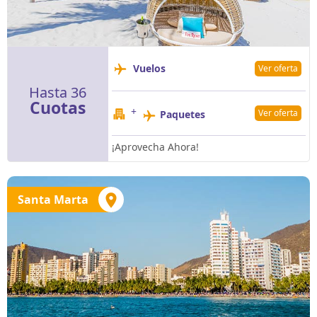
Vuelos
Ver oferta
Hasta 36
Cuotas
+
Ver oferta
Paquetes
¡Aprovecha Ahora!
Santa Marta