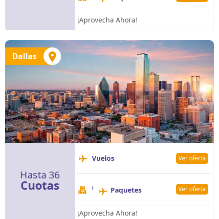
¡Aprovecha Ahora!
Dallas
Vuelos
Ver oferta
Hasta 36
Cuotas
+
Ver oferta
Paquetes
¡Aprovecha Ahora!