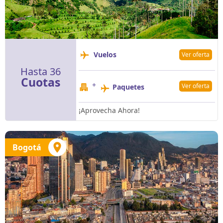
Vuelos
Ver oferta
Hasta 36
Cuotas
+
Ver oferta
Paquetes
¡Aprovecha Ahora!
Bogotá