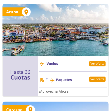
Aruba
Vuelos
Ver oferta
Hasta 36
Cuotas
+
Ver oferta
Paquetes
¡Aprovecha Ahora!
Curazao