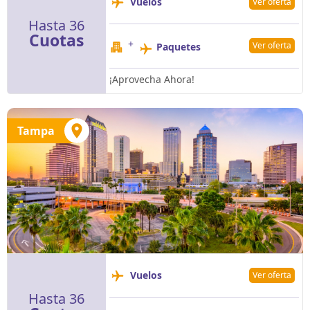
Vuelos
Ver oferta
Hasta 36
Cuotas
+
Ver oferta
Paquetes
¡Aprovecha Ahora!
Tampa
Vuelos
Ver oferta
Hasta 36