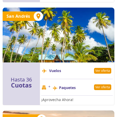
San Andrés
Vuelos
Ver oferta
Hasta 36
Cuotas
+
Ver oferta
Paquetes
¡Aprovecha Ahora!