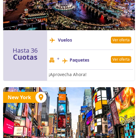
Vuelos
Ver oferta
Hasta 36
Cuotas
+
Ver oferta
Paquetes
¡Aprovecha Ahora!
New York