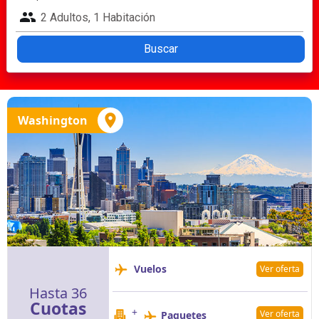
people
Buscar
Washington
Vuelos
Ver oferta
Hasta 36
Cuotas
+
Ver oferta
Paquetes