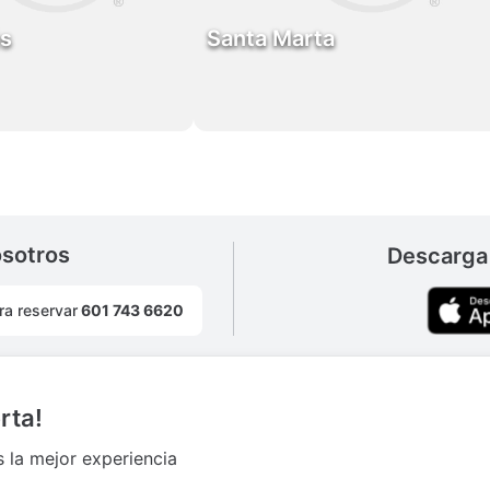
s
Santa Marta
osotros
Descarga 
ra reservar
601 743 6620
rta!
s la mejor experiencia