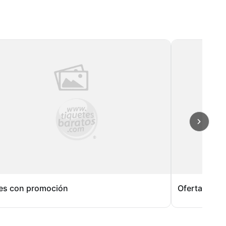
es con promoción
Ofertas Espe