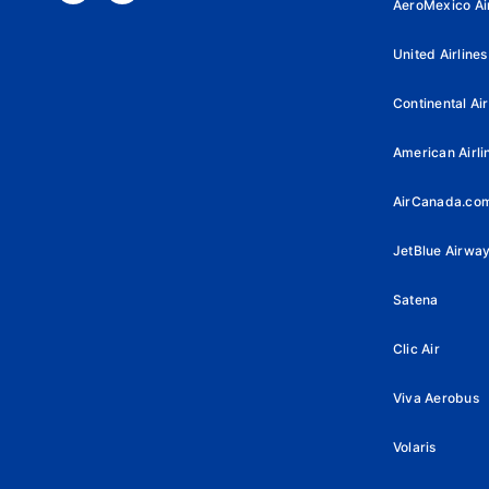
AeroMexico Air
United Airlines
Continental Air
American Airli
AirCanada.co
JetBlue Airwa
Satena
Clic Air
Viva Aerobus
Volaris