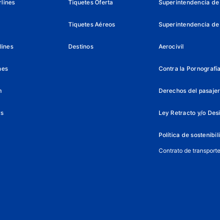
lines
Tiquetes Oferta
Superintendencia de 
Tiquetes Aéreos
Superintendencia de
lines
Destinos
Aerocivil
nes
Contra la Pornografía 
m
Derechos del pasajer
ys
Ley Retracto y/o Des
Política de sostenibi
Contrato de transport