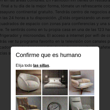
ión en las áreas comunes. En Falmouth Inn tienes un restaura
final a tu día de la mejor forma, tómate un refrescante cock
 desayuno continental gratuito. Tendrás centro de negocios a
n las 24 horas a tu disposición. ¿Estás organizando un eve
cuadrados de espacio con zonas para conferencias y una s
le. Te sentirás como en tu propia casa en una de las 123 ha
rigerador y microondas. El acceso a internet por wifi de co
ás ver tu programa favorito en la televisión con canales p
ador de pelo. Las comodidades incluyen escritorio, cafete
ancias se muestran en números redondeados.