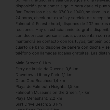
por wifi gratuito, una sala de juegos y una televis
disposición para comer algo. Y para darle el punto 
Bar. Todos los días, de 07:00 a 10:00, se sirve un
24 horas, check-out exprés y servicio de recepció
Falmouth? En este hotel, dispones de 232 metros 
reuniones. Hay un estacionamiento gratis disponib
con decoración personalizada, que cuentan con ref
mantendrá en contacto con los tuyos; también podr
cuarto de baño dispone de bañera con ducha y sec
teléfono con llamadas locales gratuitas. Las dist
Main Street: 0,1 km
Ferry de la Isla de Queens: 0,6 km
Downtown Library Park: 1,1 km
Cape Cod Beaches: 1,4 km
Playa de Falmouth Heights: 1,5 km
Falmouth Museums on the Green: 1,7 km
Playa Menauhant: 2,2 km
Surf Drive Beach: 2,3 km