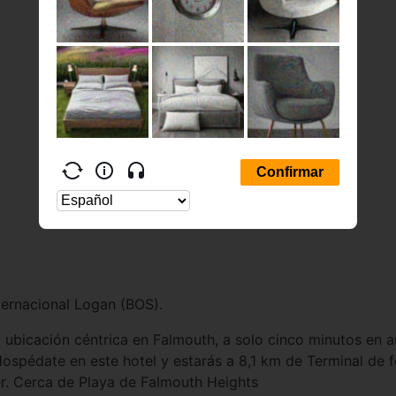
ernacional Logan (BOS).
a ubicación céntrica en Falmouth, a solo cinco minutos en 
spédate en este hotel y estarás a 8,1 km de Terminal de f
er. Cerca de Playa de Falmouth Heights