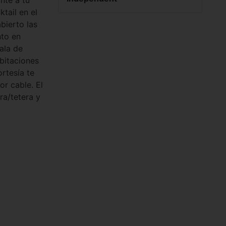
nte a tu
tail en el
bierto las
nto en
ala de
bitaciones
rtesía te
or cable. El
ra/tetera y