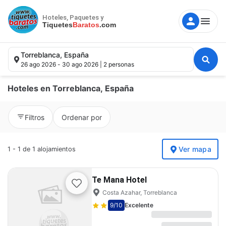
Hoteles, Paquetes y
Tiquetes
Baratos
.com
Torreblanca, España
26 ago 2026 - 30 ago 2026 | 2 personas
Hoteles en Torreblanca, España
Destino, hotel, punto de interés.
Filtros
Ordenar por
Fechas
Ver mapa
1 - 1 de 1 alojamientos
Huéspedes
Te Mana Hotel
Costa Azahar, Torreblanca
Buscar
9
/10
Excelente