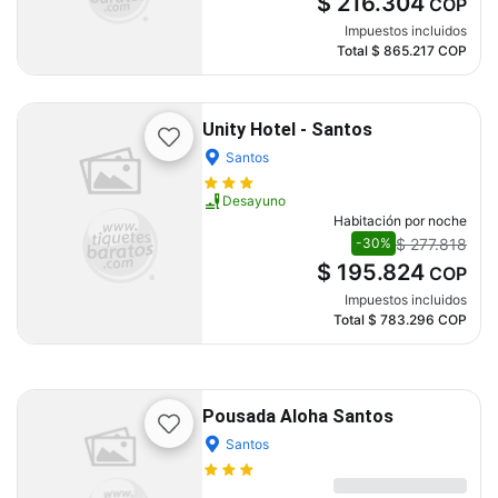
$ 216.304
COP
Impuestos incluidos
Total
$ 865.217
COP
Unity Hotel - Santos
Santos
Desayuno
Habitación por noche
$ 277.818
-30%
$ 195.824
COP
Impuestos incluidos
Total
$ 783.296
COP
Pousada Aloha Santos
Santos