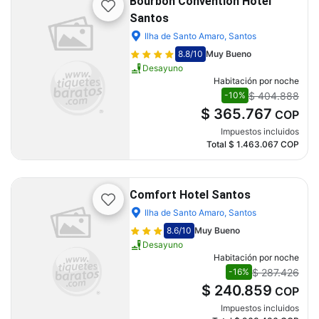
Bourbon Convention Hotel
Santos
Ilha de Santo Amaro, Santos
8.8
/10
Muy Bueno
Desayuno
Habitación por noche
$ 404.888
-10%
$ 365.767
COP
Impuestos incluidos
Total
$ 1.463.067
COP
Comfort Hotel Santos
Ilha de Santo Amaro, Santos
8.6
/10
Muy Bueno
Desayuno
Habitación por noche
$ 287.426
-16%
$ 240.859
COP
Impuestos incluidos