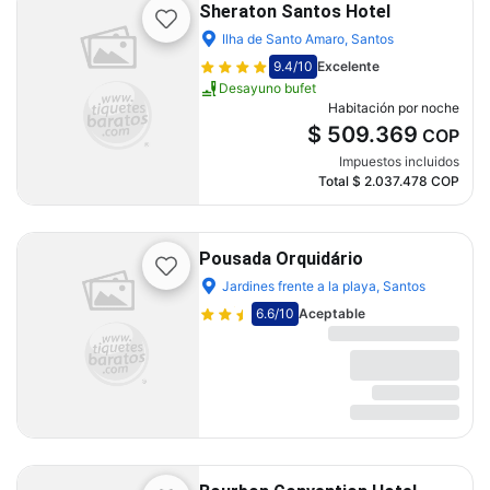
Sheraton Santos Hotel
Ilha de Santo Amaro, Santos
9.4
/10
Excelente
Desayuno bufet
Habitación por noche
$ 509.369
COP
Impuestos incluidos
Total
$ 2.037.478
COP
Pousada Orquidário
Jardines frente a la playa, Santos
6.6
/10
Aceptable