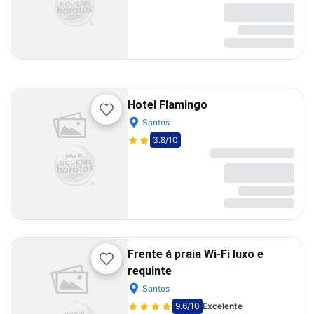
Hotel Flamingo
Santos
3.8
/10
Frente á praia Wi-Fi luxo e
requinte
Santos
9.6
/10
Excelente