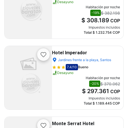
Desayuno
Habitación por noche
$ 382.198
-19%
$ 308.189
COP
Impuestos incluidos
Total
$ 1.232.754
COP
Hotel Imperador
Jardines frente a la playa, Santos
7.4
/10
Bueno
Desayuno
Habitación por noche
$ 370.062
-20%
$ 297.361
COP
Impuestos incluidos
Total
$ 1.189.445
COP
Monte Serrat Hotel