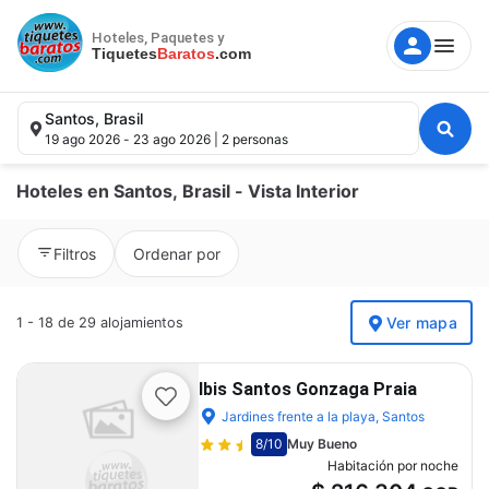
Hoteles, Paquetes y
Tiquetes
Baratos
.com
Santos, Brasil
19 ago 2026 - 23 ago 2026 | 2 personas
Hoteles en Santos, Brasil - Vista Interior
Destino, hotel, punto de interés.
Filtros
Ordenar por
Fechas
Ver mapa
1 - 18 de 29 alojamientos
Huéspedes
Ibis Santos Gonzaga Praia
Jardines frente a la playa, Santos
Buscar
8
/10
Muy Bueno
Habitación por noche