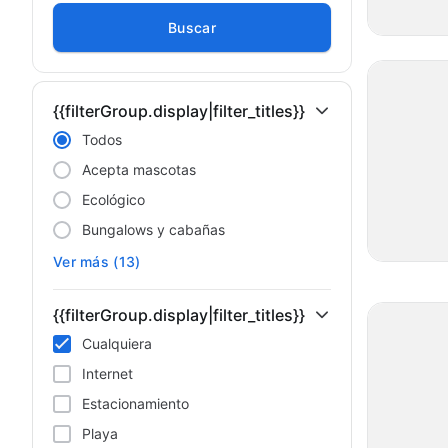
Buscar
{{filterGroup.display|filter_titles}}
Todos
Acepta mascotas
Ecológico
Bungalows y cabañas
Ver más (13)
{{filterGroup.display|filter_titles}}
Cualquiera
Internet
Estacionamiento
Playa