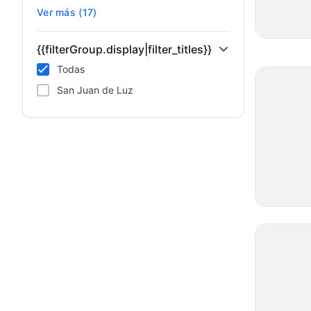
Ver más (17)
{{filterGroup.display|filter_titles}}
Todas
San Juan de Luz