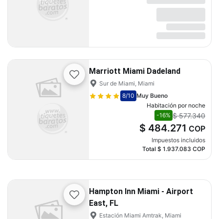
Marriott Miami Dadeland
Sur de Miami, Miami
8
/10
Muy Bueno
Habitación por noche
$ 577.340
-16%
$ 484.271
COP
Impuestos incluidos
Total
$ 1.937.083
COP
Hampton Inn Miami - Airport
East, FL
Estación Miami Amtrak, Miami