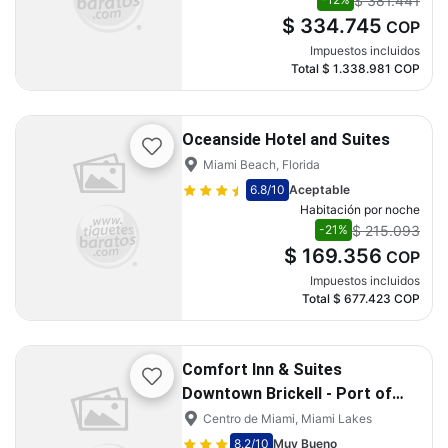
$ 381.441
$ 334.745
COP
Impuestos incluidos
Total
$ 1.338.981
COP
Oceanside Hotel and Suites
Miami Beach, Florida
6.8
/10
Aceptable
Habitación por noche
$ 215.093
-21%
$ 169.356
COP
Impuestos incluidos
Total
$ 677.423
COP
Comfort Inn & Suites
Downtown Brickell - Port of
Miami
Centro de Miami, Miami Lakes
8.2
/10
Muy Bueno