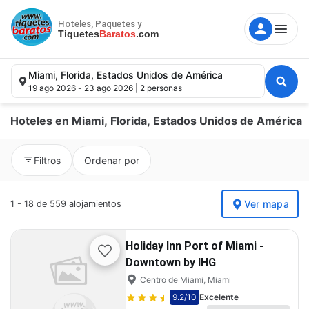
Hoteles, Paquetes y
Tiquetes
Baratos
.com
Miami, Florida, Estados Unidos de América
19 ago 2026 - 23 ago 2026 | 2 personas
Hoteles en Miami, Florida, Estados Unidos de América
Destino, hotel, punto de interés.
Filtros
Ordenar por
Fechas
Ver mapa
1 - 18 de 559 alojamientos
Huéspedes
Holiday Inn Port of Miami -
Downtown by IHG
Buscar
Centro de Miami, Miami
9.2
/10
Excelente