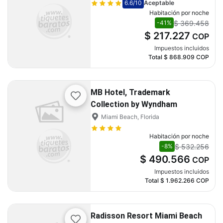
6.6
/10
Aceptable
Habitación por noche
$ 369.458
-41%
$ 217.227
COP
Impuestos incluidos
Total
$ 868.909
COP
MB Hotel, Trademark
Collection by Wyndham
Miami Beach, Florida
Habitación por noche
$ 532.256
-8%
$ 490.566
COP
Impuestos incluidos
Total
$ 1.962.266
COP
Radisson Resort Miami Beach