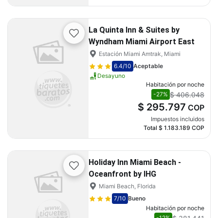
La Quinta Inn & Suites by
Wyndham Miami Airport East
Estación Miami Amtrak, Miami
6.4
/10
Aceptable
Desayuno
Habitación por noche
$ 406.048
-27%
$ 295.797
COP
Impuestos incluidos
Total
$ 1.183.189
COP
Holiday Inn Miami Beach -
Oceanfront by IHG
Miami Beach, Florida
7
/10
Bueno
Habitación por noche
-12%