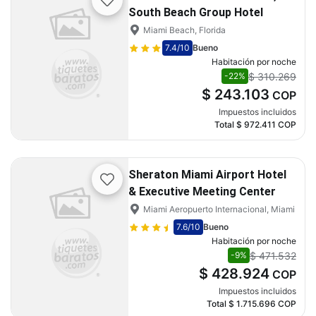
South Beach Group Hotel
Miami Beach, Florida
7.4
/10
Bueno
Habitación por noche
$ 310.269
-22%
$ 243.103
COP
Impuestos incluidos
Total
$ 972.411
COP
Sheraton Miami Airport Hotel
& Executive Meeting Center
Miami Aeropuerto Internacional, Miami
7.6
/10
Bueno
Habitación por noche
$ 471.532
-9%
$ 428.924
COP
Impuestos incluidos
Total
$ 1.715.696
COP