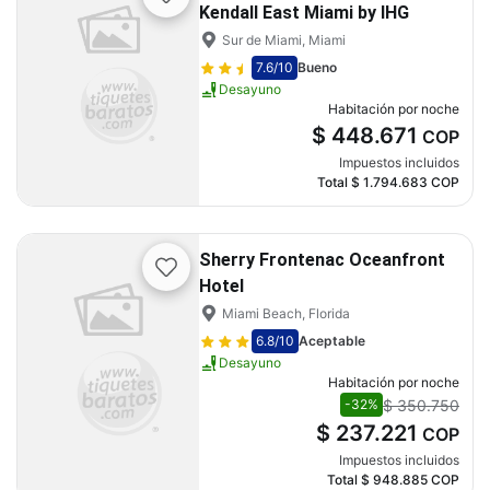
Kendall East Miami by IHG
Sur de Miami, Miami
7.6
/10
Bueno
Desayuno
Habitación por noche
$ 448.671
COP
Impuestos incluidos
Total
$ 1.794.683
COP
Sherry Frontenac Oceanfront
Hotel
Miami Beach, Florida
6.8
/10
Aceptable
Desayuno
Habitación por noche
$ 350.750
-32%
$ 237.221
COP
Impuestos incluidos
Total
$ 948.885
COP