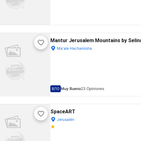
Mantur Jerusalem Mountains by Selin
Ma'ale Hachamisha
8
/10
Muy Bueno
23 Opiniones
SpaceART
Jerusalén