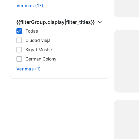
Ver más (17)
{{filterGroup.display|filter_titles}}
Todas
Ciudad vieja
Kiryat Moshe
German Colony
Ver más (1)