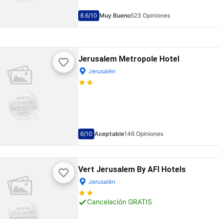
8.6
/10
Muy Bueno
523 Opiniones
Jerusalem Metropole Hotel
Jerusalén
6
/10
Aceptable
146 Opiniones
Vert Jerusalem By AFI Hotels
Jerusalén
Cancelación GRATIS