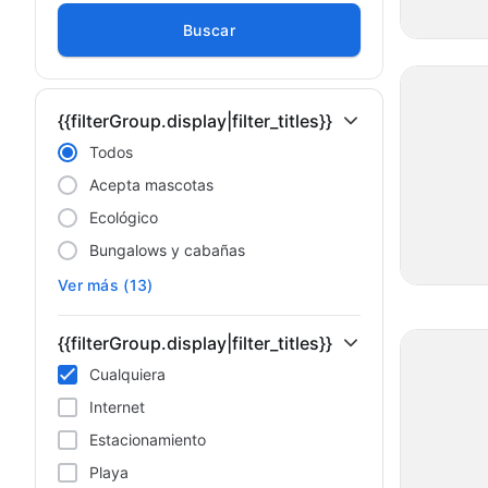
Buscar
{{filterGroup.display|filter_titles}}
Todos
Acepta mascotas
Ecológico
Bungalows y cabañas
Ver más (13)
{{filterGroup.display|filter_titles}}
Cualquiera
Internet
Estacionamiento
Playa