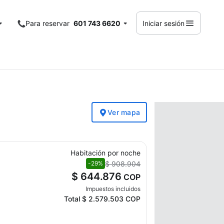
Para reservar
601 743 6620
Iniciar sesión
Ver mapa
Habitación por noche
$ 908.904
-29%
$ 644.876
COP
Impuestos incluidos
Total
$ 2.579.503
COP