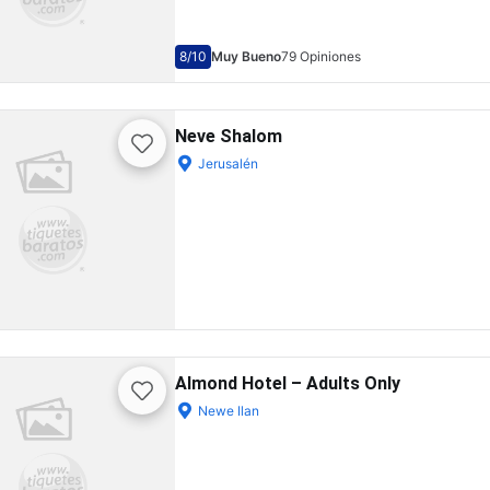
8
/10
Muy Bueno
79 Opiniones
Neve Shalom
Jerusalén
Almond Hotel – Adults Only
Newe Ilan