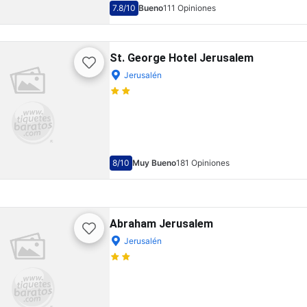
7.8
/10
Bueno
111 Opiniones
St. George Hotel Jerusalem
Jerusalén
8
/10
Muy Bueno
181 Opiniones
Abraham Jerusalem
Jerusalén