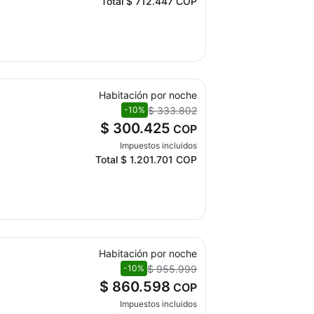
Total
$ 712.447
COP
Habitación por noche
$ 333.802
-10%
$ 300.425
COP
Impuestos incluidos
Total
$ 1.201.701
COP
Habitación por noche
$ 955.999
-10%
$ 860.598
COP
Impuestos incluidos