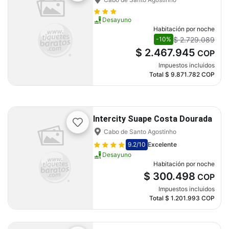
Desayuno
Habitación por noche
$ 2.729.089
-10%
$ 2.467.945
COP
Impuestos incluidos
Total
$ 9.871.782
COP
Intercity Suape Costa Dourada
Cabo de Santo Agostinho
9.2
/10
Excelente
Desayuno
Habitación por noche
$ 300.498
COP
Impuestos incluidos
Total
$ 1.201.993
COP