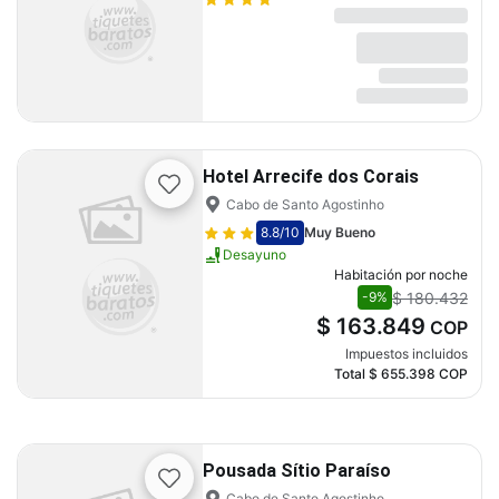
Hotel Arrecife dos Corais
Cabo de Santo Agostinho
8.8
/10
Muy Bueno
Desayuno
Habitación por noche
$ 180.432
-9%
$ 163.849
COP
Impuestos incluidos
Total
$ 655.398
COP
Pousada Sítio Paraíso
Cabo de Santo Agostinho