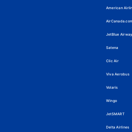
American Airli
AirCanada.co
JetBlue Airwa
Satena
Clic Air
Viva Aerobus
Volaris
Wingo
JetSMART
Delta Airlines