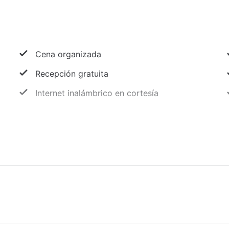
Cena organizada
Recepción gratuita
Internet inalámbrico en cortesía
Camino sin escaleras a la entrada
Estacionamiento sin asistencia gratuito