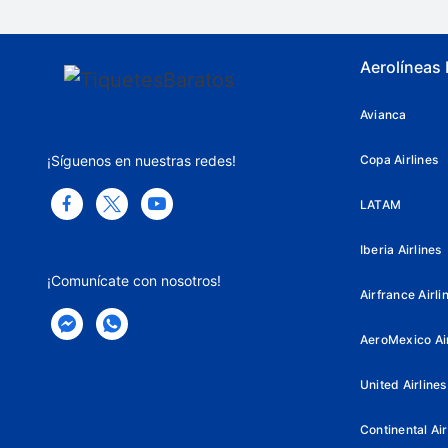
Aerolíneas
Avianca
¡Síguenos en nuestras redes!
Copa Airlines
LATAM
Iberia Airlines
¡Comunícate con nosotros!
Airfrance Airli
AeroMexico Air
United Airlines
Continental Air