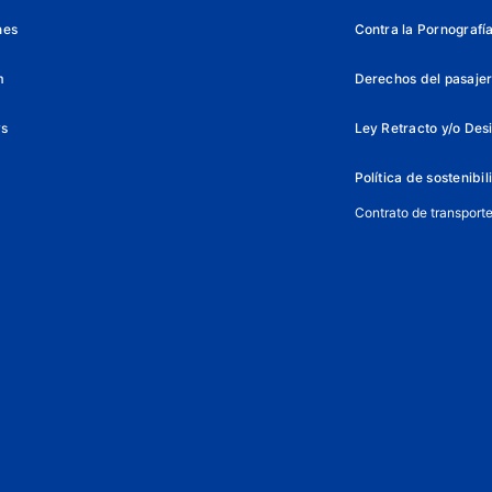
nes
Contra la Pornografía 
m
Derechos del pasajer
ys
Ley Retracto y/o Des
Política de sostenibi
Contrato de transport