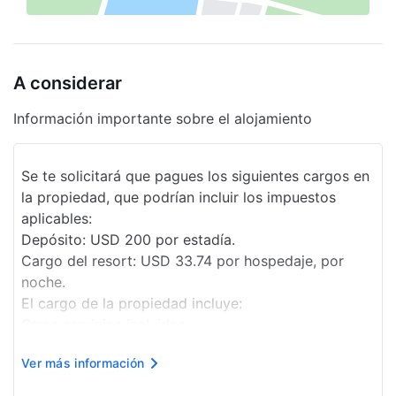
Solárium
Resguardo de equipaje
A considerar
Se aceptan tarjetas de crédito
Información importante sobre el alojamiento
Servicio de ama de llaves
Área para niños
Se te solicitará que pagues los siguientes cargos en
Cunas
la propiedad, que podrían incluir los impuestos
aplicables:
Animales de servicio
Depósito: USD 200 por estadía.
Llamadas locales gratis
Cargo del resort: USD 33.74 por hospedaje, por
noche.
Servicios con cargo extra
El cargo de la propiedad incluye:
Recarga de autos eléctricos
Otros servicios incluidos
Uso del centro de negocios/computadoras
Bote de pedales
Ver más información
Uso de la sala de fitness
Catamarán
Cafetera en la habitación