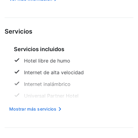
con aire acondicionado, frigorífico y TV de
pantalla plana. La programación por cable y el...
Servicios
Servicios incluidos
Hotel libre de humo
Internet de alta velocidad
Internet inalámbrico
Universal Partner Hotel
Basquetbol
Mostrar más servicios
Bicicletas
Gimnasio