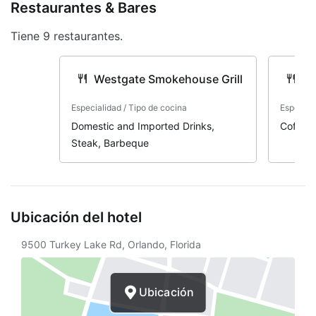
Restaurantes & Bares
Golfito
Tiene 9 restaurantes.
Juegos de mesa
Salón de videojuegos
Westgate Smokehouse Grill
Si
Tenis
Especialidad / Tipo de cocina
Especiali
Voleibol
Domestic and Imported Drinks,
Coffee,
Steak, Barbeque
Baño de vapor
Cabañas junto a la piscina
Camastros
Ubicación del hotel
Chapoteadero
9500 Turkey Lake Rd, Orlando, Florida
Jacuzzi
Piscina
Ubicación
Sauna