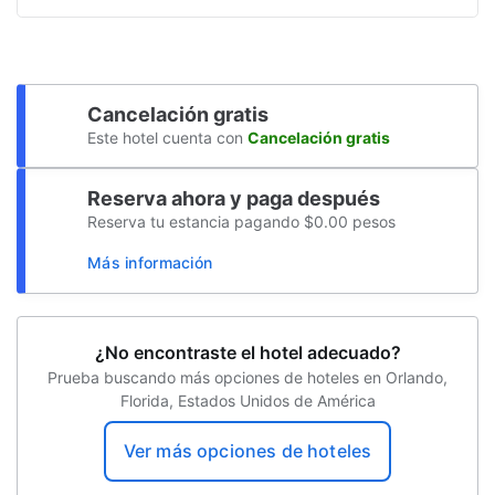
Caja de seguridad de la habitación
Kayaks
Acceso a internet
Llamadas ...
Mesa de tours
Cancelación gratis
Parque acuático
Este hotel cuenta con
Cancelación gratis
Pesca
Reserva ahora y paga después
Yoga
Reserva tu estancia pagando $0.00 pesos
Río lento
Más información
Piscina exterior
Spa
¿No encontraste el hotel adecuado?
Servicio a la habitación
Prueba buscando más opciones de hoteles en Orlando,
Florida, Estados Unidos de América
Salones de eventos
Club de niños
Ver más opciones de hoteles
Servicios de lavandería