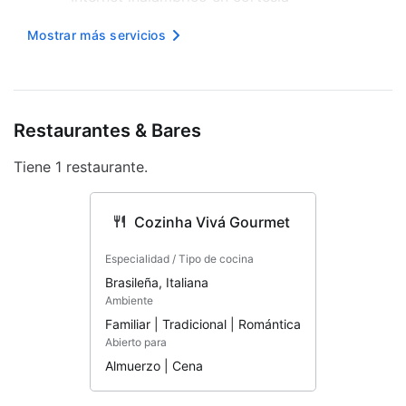
Buceo
Mostrar más servicios
Vista al jardín
Asistencia turística
Restaurantes & Bares
Toallas de playa
Tiene 1 restaurante.
Desayuno buffet gratis
Accesible en silla de ruedas: no
Cozinha Vivá Gourmet
Resguardo de equipaje
Especialidad / Tipo de cocina
Desayuno gratis
Brasileña, Italiana
Ambiente
Personal multilingüe
Familiar | Tradicional | Romántica
Recepción 24 horas
Abierto para
Almuerzo | Cena
Programa de actividades diario