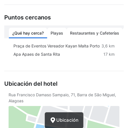
Propiedad libre de humo
Seguro
Puntos cercanos
Estacionamiento sin asistencia gratuito
¿Qué hay cerca?
Playas
Restaurantes y Cafeterías
Solárium
Tumbonas/sillas de playa
Praça de Eventos Vereador Kayan Malta Porto
3,6 km
Apa Apaes de Santa Rita
17 km
Alquiler de bicicletas en el sitio
Ubicación del hotel
Rua Francisco Damaso Sampaio, 71, Barra de São Miguel,
Alagoas
Ubicación