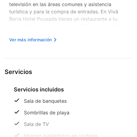
televisión en las áreas comunes y asistencia
turística y para la compra de entradas. En Vivá
Barra Hotel Pousada tienes un restaurante a tu
disposición para comer algo. Disfruta de tu bebida
favorita en el Bar o en el bar junto a la piscina.
Ver más información
Todos los días, de 07:30 a 10:00, se sirve un
desayuno b...
Servicios
Servicios incluidos
Sala de banquetes
Sombrillas de playa
Sala de TV
Internet inalámbrico en cortesía