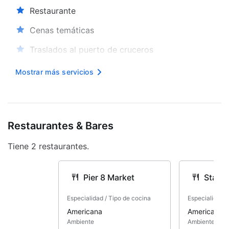
Restaurante
Cenas temáticas
Traslados al puerto de cruceros
Estacionamiento interior
Mostrar más servicios
Adaptado personas de movilidad reducida
Restaurantes & Bares
Tiene 2 restaurantes.
Pier 8 Market
Starb
Especialidad / Tipo de cocina
Especialidad /
Americana
Americana
Ambiente
Ambiente