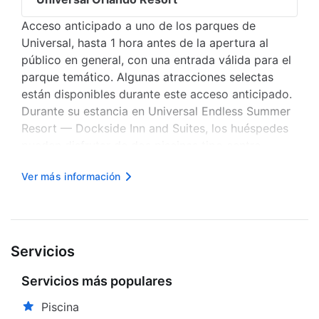
Acceso anticipado a uno de los parques de
Universal, hasta 1 hora antes de la apertura al
público en general, con una entrada válida para el
parque temático. Algunas atracciones selectas
están disponibles durante este acceso anticipado.
Durante su estancia en Universal Endless Summer
Resort — Dockside Inn and Suites, los huéspedes
pueden disfrutar de dos piscinas tipo centro
turístico. Los huéspedes más pequeños pueden
Ver más información
divertirse en las áreas de juegos acuáticos para
niños y en las actividade...
Servicios
Servicios más populares
Piscina