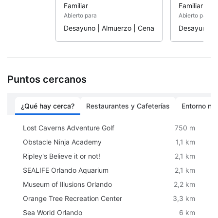
Familiar
Familiar
Abierto para
Abierto para
Desayuno | Almuerzo | Cena
Desayuno | 
Puntos cercanos
¿Qué hay cerca?
Restaurantes y Cafeterías
Entorno nat
Lost Caverns Adventure Golf
750 m
Obstacle Ninja Academy
1,1 km
Ripley's Believe it or not!
2,1 km
SEALIFE Orlando Aquarium
2,1 km
Museum of Illusions Orlando
2,2 km
Orange Tree Recreation Center
3,3 km
Sea World Orlando
6 km