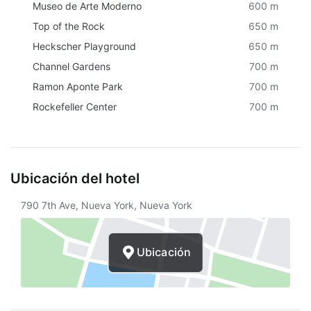
Museo de Arte Moderno
600 m
Propiedad libre de humo
Top of the Rock
650 m
Snack bar
Heckscher Playground
650 m
Channel Gardens
700 m
Senderismo
Ramon Aponte Park
700 m
Elevador
Rockefeller Center
700 m
Clases de acondicionamiento físico
Ruta de viaje accesible para sillas de
ruedas
Ubicación del hotel
Cajero automático
790 7th Ave, Nueva York, Nueva York
Servicios con cargo extra
Desayuno disponible
Ubicación
Estacionamiento sin asistencia (de pago)