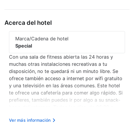
Acerca del hotel
Marca/Cadena de hotel
Special
Con una sala de fitness abierta las 24 horas y
muchas otras instalaciones recreativas a tu
disposición, no te quedará ni un minuto libre. Se
ofrece también acceso a internet por wifi gratuito
y una televisión en las áreas comunes. Este hotel
te ofrece una cafetería para comer algo rápido. Si
prefieres, también puedes ir por algo a su snack-
bar o delicatessen. Todos los días, de 06:30 a
12:00, se sirve un desayuno para llevar con cargo.
Ver más información
Tendrás check-out exprés, servicio de
tintorería/lavandería ...