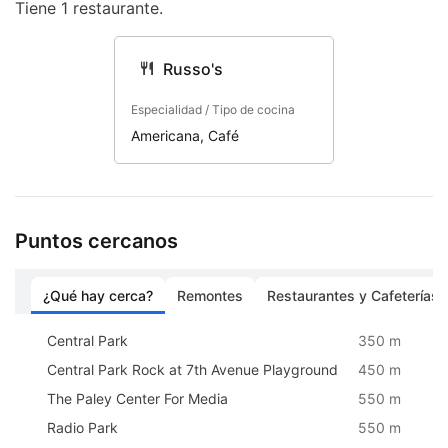
Tiene 1 restaurante.
Orientación auditiva
Camino sin escaleras a la entrada
Russo's
Alquiler de bicicletas en las inmediaciones
Especialidad / Tipo de cocina
Gimnasio abierto las 24 horas
Americana, Café
Paseos en lancha
Amigable con el medio ambiente
Puntos cercanos
Resguardo de equipaje
Salida exprés
¿Qué hay cerca?
Remontes
Restaurantes y Cafeterías
Alarmas visuales en los pasillos
Central Park
350 m
Sala
Central Park Rock at 7th Avenue Playground
450 m
The Paley Center For Media
Personal multilingüe
550 m
Radio Park
550 m
Recepción 24 horas