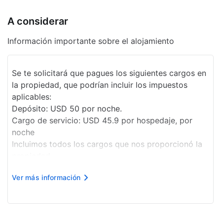
A considerar
Información importante sobre el alojamiento
Se te solicitará que pagues los siguientes cargos en
la propiedad, que podrían incluir los impuestos
aplicables:
Depósito: USD 50 por noche.
Cargo de servicio: USD 45.9 por hospedaje, por
noche
Incluimos todos los cargos que nos proporcionó la
propiedad.
Cargo por desayuno para llevar: USD 15 por adulto
Ver más información
y USD 15 por niño (precio aproximado).
Cargo por estacionamiento sin valet parking: USD
72 por día.
Mascotas: USD 200 por mascota,...