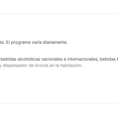
Ping pong
Se aceptan tarjetas de crédito
Solo adultos
Windsurf
s. El programa varía diariamente.
Boutique
, bebidas alcohólicas nacionales e internacionales, bebidas
 y dispensador de licores en la habitación.
Espacio para eventos
 como windsurf, kayak, snorkel, 1 hora de buceo en la pisc
ng pong.
rograma varía diariamente.