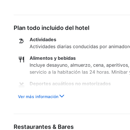
Kayaks
Programa de actividades diario
Plan todo incluido del hotel
Solárium
Actividades
Water polo
Actividades diarias conducidas por animadore
Servicios con cargo extra
Alimentos y bebidas
Bodas
Incluye desayuno, almuerzo, cena, aperitivos
servicio a la habitación las 24 horas. Minibar
Computadores con acceso a internet
Servicio de masajes
Deportes acuáticos no motorizados
Incluye actividades acuáticas no motorizadas
Ver más información
Deportes en tierra
Los deportes en tierra incluyen voleibol y pi
Entretenimiento
Restaurantes & Bares
Incluye espectaculares shows nocturnos. El p