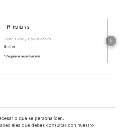
Italiano
Especialidad / Tipo de cocina
Espe
Italian
Ste
*Requiere reservación
*Req
ecesario que se personalicen.
especiales que debes consultar con nuestro