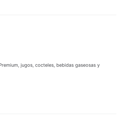
Playa
Servicio a la habitación las 24 horas
Voleibol
Centro de buceo
 Premium, jugos, cocteles, bebidas gaseosas y
Salón de belleza
ina y waterpolo.