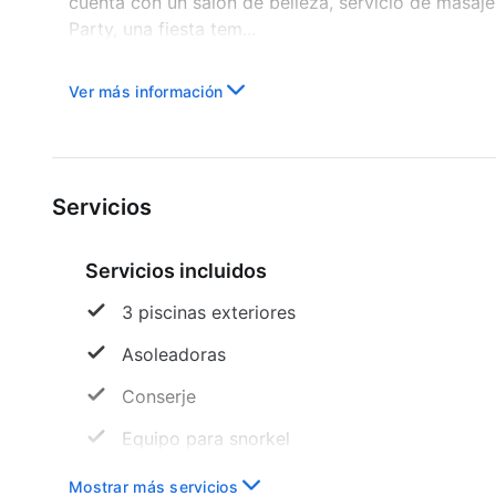
cuenta con un salón de belleza, servicio de masaje
Party, una fiesta tem...
Ver más información
Servicios
Servicios incluidos
3 piscinas exteriores
Asoleadoras
Conserje
Equipo para snorkel
Gimnasio
Mostrar más servicios