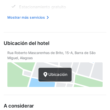
Estacionamiento gratuito
Rampa de entrada delantera
Mostrar más servicios
Tamaño del espacio para conferencias
(metros) -
Internet inalámbrico en cortesía
Ubicación del hotel
Asistencia turística
Rua Roberto Mascarenhas de Brito, 15-A, Barra de São
Miguel, Alagoas
Sala con acceso para sillas de ruedas
Desayuno gratis
Ubicación
Personal multilingüe
Centro de negocios
Sillas de ruedas
A considerar
Recarga de autos eléctricos