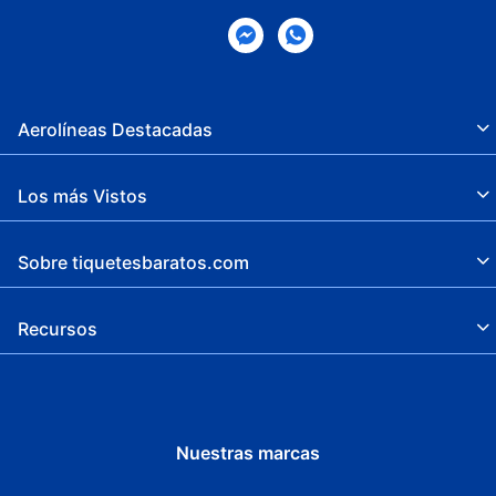
Juguetes para niños
Juegos infantiles
Resguardo de equipaje
Aerolíneas Destacadas
Recepción 24 horas
Propiedad libre de humo
Los más Vistos
Seguro
Sobre tiquetesbaratos.com
Chapoteadero
Estacionamiento sin asistencia gratuito
Recursos
Espacio para conferencias
Valet parking
Tumbonas/sillas de playa
Nuestras marcas
Conference space size (feet) -