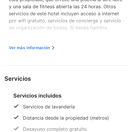
y una sala de fitness abierta las 24 horas. Otros
servicios de este hotel incluyen acceso a internet
por wifi gratuito, servicios de concierge y servicio
de organización de bodas. Si tienes hambre,
dirígete a uno de los 2 restaurantes de este hotel.
Termina tu día de la mejor manera, bebiendo tu
Ver más información
cocktail favorito en algún bar, ya sea el bar o junto
a la...
Servicios
Servicios incluidos
Servicios de lavandería
Distancia desde la propiedad (metros)
Desayuno completo gratuito