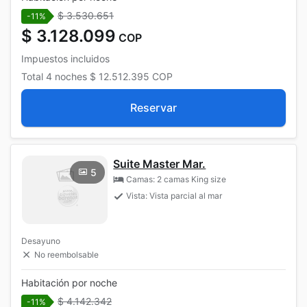
$ 3.530.651
-11%
$ 3.128.099
COP
Impuestos incluidos
Total
4 noches
$ 12.512.395
COP
Reservar
Suite Master Mar.
5
Camas: 2 camas King size
Vista: Vista parcial al mar
Desayuno
No reembolsable
Habitación por noche
$ 4.142.342
-11%