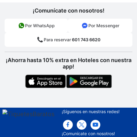
ruedas
¡Comunícate con nosotros!
Gimnasio accesible para sillas de ruedas
Por WhatsApp
Por Messenger
Sala de TV
Piscina accesible para sillas de ruedas
Para reservar
601 743 6620
Baño público accesible para sillas de
ruedas
¡Ahorra hasta 10% extra en Hoteles con nuestra
app!
Spa
Bodas
Servicios de spa
Toallas de playa
¡Síguenos en nuestras redes!
Gimnasio abierto las 24 horas
Recepción
¡Comunícate con nosotros!