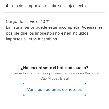
Programa de actividades diario
Información importante sobre el alojamiento
Club de niños
Cargo de servicio: 10 %
Elevador
La lista anterior puede estar incompleta. Además, es
posible que los impuestos no estén incluidos.
Estacionamiento cubierto
Importes sujetos a cambios.
Estacionamiento seguro
Estacionamiento descubierto
Sala de banquetes
¿No encontraste el hotel adecuado?
Sombrillas de playa
Prueba buscando más opciones de hoteles en Barra de
São Miguel, Brasil
Sala de reuniones
Cambio de sábanas (bajo petición)
Ver más opciones de hoteles
Spa accesible para sillas de ruedas
Mesa de registro accesible para sillas de