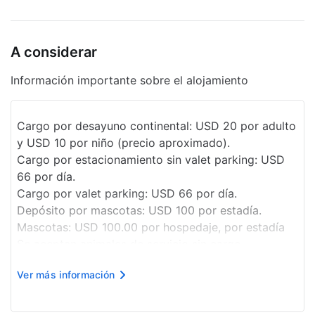
Solo duchas que ahorran agua
A considerar
Resguardo de equipaje
Supermercado o tienda de conveniencia
Información importante sobre el alojamiento
Salida exprés
Cargo por desayuno continental: USD 20 por adulto
Centro de negocios
y USD 10 por niño (precio aproximado).
Recepción 24 horas
Cargo por estacionamiento sin valet parking: USD
66 por día.
Servicio de limpieza a petición
Cargo por valet parking: USD 66 por día.
Depósito por mascotas: USD 100 por estadía.
Propiedad libre de humo
Mascotas: USD 100.00 por hospedaje, por estadía
Seguro
Se aceptan animales de servicio sin cargo.
La lista anterior puede estar incompleta. Además, es
Espacio para conferencias
Ver más información
posible que los impuestos no estén incluidos.
Ruta de viaje accesible para sillas de
Importes sujetos a cambios.
ruedas