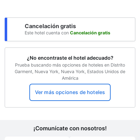
Cajero automático
Conference space size (feet) -
Cancelación gratis
Centro de negocios abierto las 24 horas
Este hotel cuenta con
Cancelación gratis
Concierge
Servicios con cargo extra
¿No encontraste el hotel adecuado?
Prueba buscando más opciones de hoteles en Distrito
Niñera
Garment, Nueva York, Nueva York, Estados Unidos de
América
Desayuno disponible
Estacionamiento sin asistencia (de pago)
Ver más opciones de hoteles
Valet parking
¡Comunícate con nosotros!