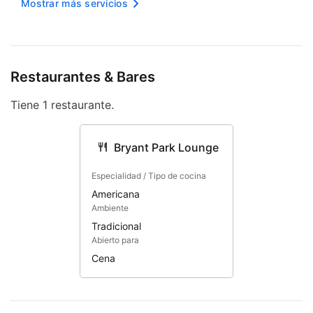
Mostrar más servicios
Internet inalámbrico en cortesía
Señalización en braille o en relieve
Orientación auditiva
Restaurantes & Bares
Asistencia turística
Tiene 1 restaurante.
Opciones de menú vegetariano
disponibles
Bryant Park Lounge
Sala con acceso para sillas de ruedas
Especialidad / Tipo de cocina
Alarmas visuales en los pasillos
Americana
Ambiente
Sala
Tradicional
Abierto para
Personal multilingüe
Cena
Dispensador de agua
Elevador