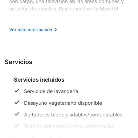
con cargo, una televisión en las áreas comunes y
un salón de eventos. Residence Inn by Marriott
New York Manhattan/Times Square te ofrece la
posibilidad de saciar tu apetito en Bryant Park
Ver más información
Lounge. Sin embargo, también te da la opción de
ir a su tienda. Y para darl...
Servicios
Servicios incluidos
Servicios de lavandería
Desayuno vegetariano disponible
Agitadores biodegradables/compostables
Tamaño del espacio para conferencias
(metros) -