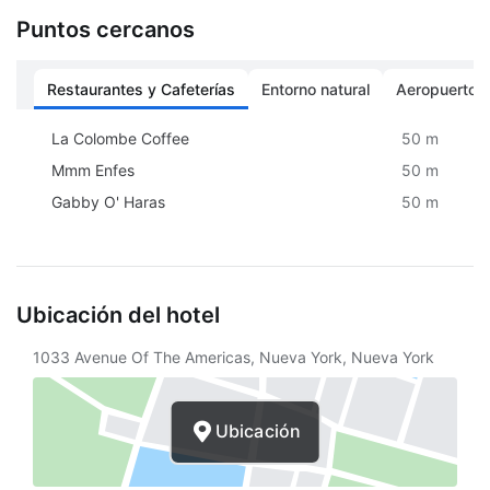
Clases de acondicionamiento físico
Puntos cercanos
Sala de banquetes
Restaurantes y Cafeterías
Entorno natural
Aeropuertos
Servicio gratuito de compra de alimentos
La Colombe Coffee
50 m
Sala de reuniones
Mmm Enfes
50 m
Cambio de sábanas (bajo petición)
Gabby O' Haras
50 m
Mesa de registro accesible para sillas de
ruedas
Gimnasio accesible para sillas de ruedas
Ubicación del hotel
Sala de TV
1033 Avenue Of The Americas, Nueva York, Nueva York
Baño público accesible para sillas de
ruedas
Ubicación
Cambio de toallas (bajo petición)
Periódico gratuito