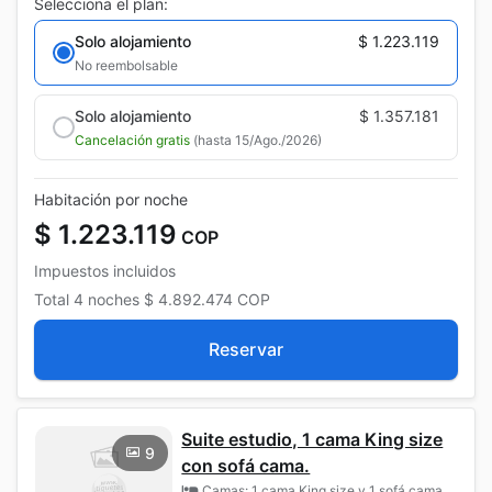
Selecciona el plan:
Solo alojamiento
$ 1.223.119
No reembolsable
Solo alojamiento
$ 1.357.181
Cancelación gratis
(hasta 15/Ago./2026)
Habitación por noche
$ 1.223.119
COP
Impuestos incluidos
Total
4 noches
$ 4.892.474
COP
Reservar
Suite estudio, 1 cama King size
9
con sofá cama.
Camas: 1 cama King size y 1 sofá cama