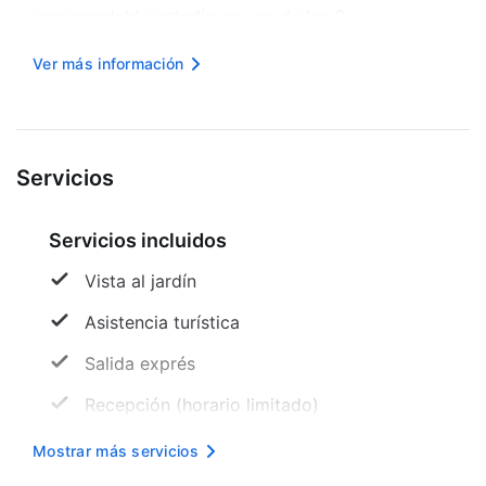
una agradable estadía en una de las 3
habitaciones con televisión de pantalla plana.
Ver más información
Mantén el contacto con los tuyos gracias al
acceso a internet p...
Servicios
Servicios incluidos
Vista al jardín
Asistencia turística
Salida exprés
Recepción (horario limitado)
Internet inalámbrico en cortesía
Mostrar más servicios