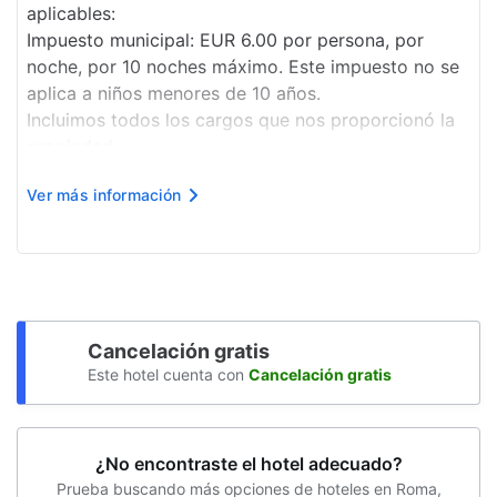
aplicables:
Impuesto municipal: EUR 6.00 por persona, por
noche, por 10 noches máximo. Este impuesto no se
aplica a niños menores de 10 años.
Incluimos todos los cargos que nos proporcionó la
propiedad.
Cargo por check-in después de hora: EUR 30, para
Ver más información
las llegadas de 19:00 a 00:00.
Se cobra un cargo por check-out después de hora
(sujeto a dispon...
Cancelación gratis
Este hotel cuenta con
Cancelación gratis
¿No encontraste el hotel adecuado?
Prueba buscando más opciones de hoteles en Roma,