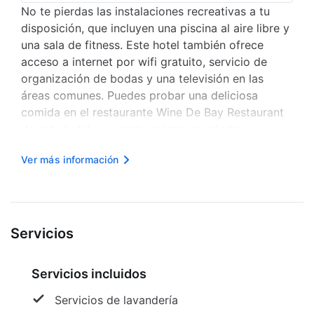
No te pierdas las instalaciones recreativas a tu
disposición, que incluyen una piscina al aire libre y
una sala de fitness. Este hotel también ofrece
acceso a internet por wifi gratuito, servicio de
organización de bodas y una televisión en las
áreas comunes. Puedes probar una deliciosa
comida en el restaurante Wine De Bay Restaurant
de este hotel o, cuando quieras quedarte a
descansar, pedir algo del menú del servicio a la
Ver más información
habitación disponible con horario limitado.
Disfruta de un detalle de bi...
Servicios
Servicios incluidos
Servicios de lavandería