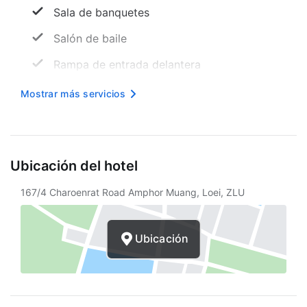
Sala de banquetes
Salón de baile
Rampa de entrada delantera
Recepción gratuita
Mostrar más servicios
Sala de reuniones
Mesa de registro accesible para sillas de
ruedas
Ubicación del hotel
Internet inalámbrico en cortesía
167/4 Charoenrat Road Amphor Muang, Loei, ZLU
Sala de TV
Piscina accesible para sillas de ruedas
Ubicación
Área designada para fumar
Vista al jardín