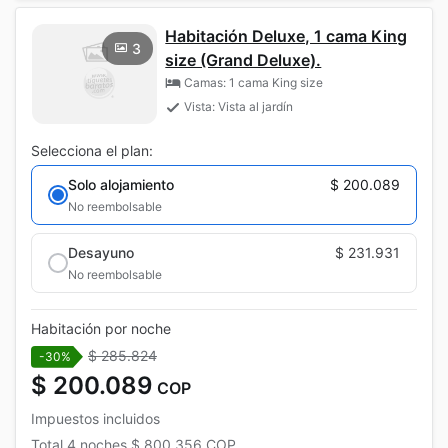
Habitación Deluxe, 1 cama King
3
size (Grand Deluxe).
Camas: 1 cama King size
Vista: Vista al jardín
Selecciona el plan:
Solo alojamiento
$ 200.089
No reembolsable
Desayuno
$ 231.931
No reembolsable
Habitación por noche
$ 285.824
-30%
$ 200.089
COP
Impuestos incluidos
Total
4 noches
$ 800.356
COP