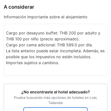
Bodas
A considerar
Resguardo de equipaje
Información importante sobre el alojamiento
Centro de negocios
Personal multilingüe
Cargo por desayuno buffet: THB 200 por adulto y
THB 100 por niño (precio aproximado).
Recepción 24 horas
Cargo por cama adicional: THB 589.0 por día.
Seguro
La lista anterior puede estar incompleta. Además, es
posible que los impuestos no estén incluidos.
Chapoteadero
Importes sujetos a cambios.
Senderismo
Estacionamiento sin asistencia gratuito
Elevador
¿No encontraste el hotel adecuado?
Espacio para conferencias
Prueba buscando más opciones de hoteles en Loei,
Tailandia
Clases de acondicionamiento físico