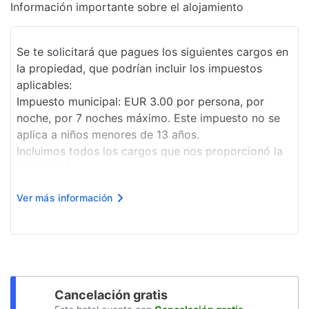
Información importante sobre el alojamiento
Recepción 24 horas
Sillas de ruedas
Se te solicitará que pagues los siguientes cargos en
la propiedad, que podrían incluir los impuestos
Seguro
aplicables:
Impuesto municipal: EUR 3.00 por persona, por
Elevador
noche, por 7 noches máximo. Este impuesto no se
Clases de acondicionamiento físico
aplica a niños menores de 13 años.
Incluimos todos los cargos que nos proporcionó la
Renta de computadoras
propiedad.
Salón de belleza
Cargo por desayuno buffet: EUR 15 por persona
Ver más información
(precio aproximado).
Servicios con cargo extra
Cargo por estacionamiento en los alrededores: EUR
Desayuno disponible
15 por día. A 350 metros, abi...
Cancelación gratis