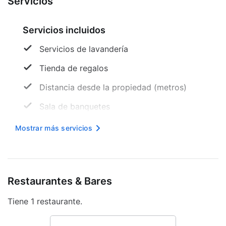
Servicios
Servicios incluidos
Servicios de lavandería
Tienda de regalos
Distancia desde la propiedad (metros)
Sala de banquetes
Acceso en silla de ruedas
Mostrar más servicios
Máquina expendedora
Mesa de registro accesible para sillas de
ruedas
Restaurantes & Bares
Internet inalámbrico en cortesía
Tiene 1 restaurante.
Baño público accesible para sillas de