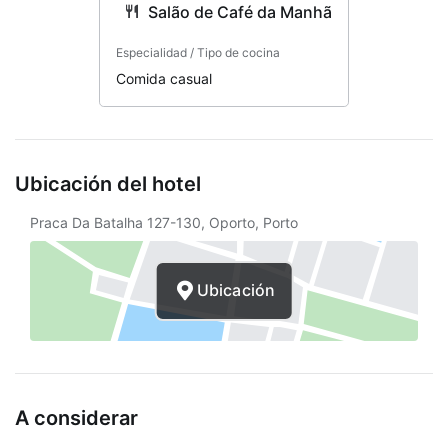
ruedas
Salão de Café da Manhã
Área designada para fumar
Especialidad / Tipo de cocina
Camino sin escaleras a la entrada
Comida casual
Aparcamiento accesible para sillas de
ruedas
Asistencia turística
Ubicación del hotel
Gimnasio abierto las 24 horas
Praca Da Batalha 127-130, Oporto, Porto
Sala con acceso para sillas de ruedas
Ubicación
Distance from property (ft)
Resguardo de equipaje
Sala
Centro de negocios
A considerar
Personal multilingüe