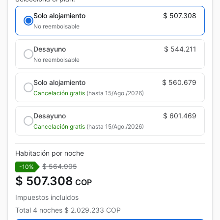
Solo alojamiento
$ 507.308
No reembolsable
Desayuno
$ 544.211
No reembolsable
Solo alojamiento
$ 560.679
Cancelación gratis
(hasta 15/Ago./2026)
Desayuno
$ 601.469
Cancelación gratis
(hasta 15/Ago./2026)
Habitación por noche
$ 564.905
-10%
$ 507.308
COP
Impuestos incluidos
Total
4 noches
$ 2.029.233
COP