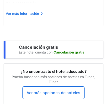
de la reservación.
Impuesto municipal: TND 1.00 por hospedaje y por
Ver más información
estadía.
Impuesto de turismo: TND 12.00 por persona y por
noche.
Incluimos todos lo...
Cancelación gratis
Este hotel cuenta con
Cancelación gratis
¿No encontraste el hotel adecuado?
Prueba buscando más opciones de hoteles en Túnez,
Túnez
Ver más opciones de hoteles