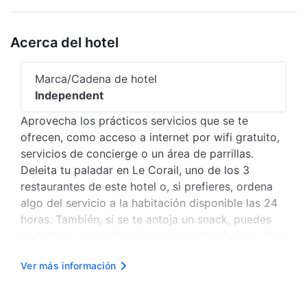
Acerca del hotel
Marca/Cadena de hotel
Independent
Aprovecha los prácticos servicios que se te
ofrecen, como acceso a internet por wifi gratuito,
servicios de concierge o un área de parrillas.
Deleita tu paladar en Le Corail, uno de los 3
restaurantes de este hotel o, si prefieres, ordena
algo del servicio a la habitación disponible las 24
horas. También, si se te antoja un snack, puedes
pedirlo en una cafetería. Y para darle el punto final
a tu día de la mejor forma, tómate un refrescante
Ver más información
cocktail en el Bar. Todos los días se sirve un
desayuno ...