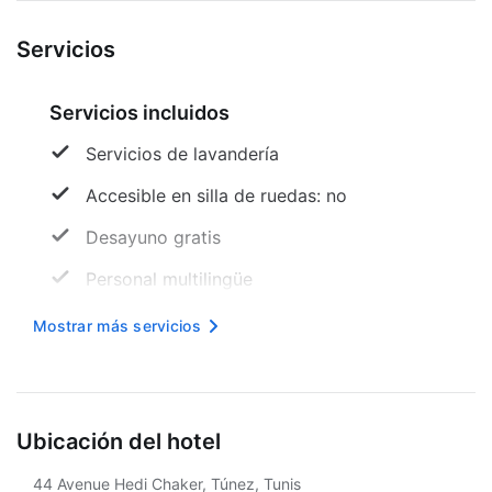
Servicios
Servicios incluidos
Servicios de lavandería
Accesible en silla de ruedas: no
Desayuno gratis
Personal multilingüe
Internet inalámbrico en cortesía
Mostrar más servicios
Programa de actividades diario
Área designada para fumar
Ubicación del hotel
Asador
44 Avenue Hedi Chaker, Túnez, Tunis
Seguro