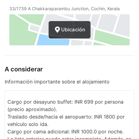
Aparcamiento accesible para sillas de
33/1739 A Chakkaraparambu Junction, Cochin, Kerala
ruedas
Asistencia turística
Ubicación
Sala con acceso para sillas de ruedas
Personal multilingüe
Centro de negocios
A considerar
Asador
Información importante sobre el alojamiento
Servicio de café en el lobby
Elevador
Cargo por desayuno buffet: INR 699 por persona
Clases de acondicionamiento físico
(precio aproximado).
Traslado desde/hacia el aeropuerto: INR 1800 por
Sala de banquetes
vehículo solo ida.
Salón de baile
Cargo por cama adicional: INR 1000.0 por noche.
La lista anterior puede estar incompleta. Además, es