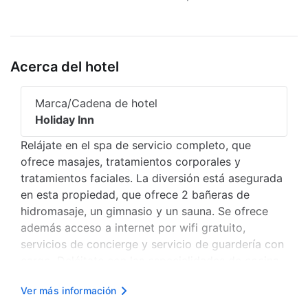
Acerca del hotel
Marca/Cadena de hotel
Holiday Inn
Relájate en el spa de servicio completo, que
ofrece masajes, tratamientos corporales y
tratamientos faciales. La diversión está asegurada
en esta propiedad, que ofrece 2 bañeras de
hidromasaje, un gimnasio y un sauna. Se ofrece
además acceso a internet por wifi gratuito,
servicios de concierge y servicio de guardería con
cargo. Deléitate con las especialidades de cocina
internacional en Masala, uno de los 3 restaurantes
Ver más información
de este hotel. O, si prefieres, puedes ordenar