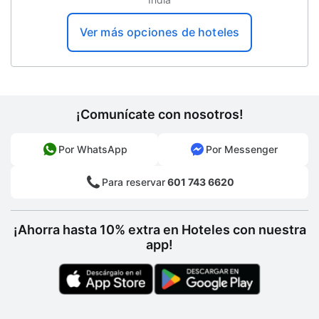
Internet
Ver más opciones de hoteles
Periódico gratuito
Servicios de spa
Zona de pícnic
¡Comunícate con nosotros!
Comedor para parejas/privado
Por WhatsApp
Por Messenger
Tiendas de diseñadores en el sitio
Resguardo de equipaje
Para reservar
601 743 6620
Salida exprés
¡Ahorra hasta 10% extra en Hoteles con nuestra
Billar
app!
Recepción 24 horas
Parque infantil
Seguro