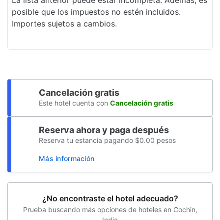
Acceso en silla de ruedas
posible que los impuestos no estén incluidos.
Importes sujetos a cambios.
Recepción
Entrada exprés
Sala de reuniones
Spa accesible para sillas de ruedas
Cancelación gratis
Mesa de registro accesible para sillas de
Este hotel cuenta con
Cancelación gratis
ruedas
Gimnasio accesible para sillas de ruedas
Reserva ahora y paga después
Reserva tu estancia pagando $0.00 pesos
Baño público accesible para sillas de
Más información
ruedas
Spa
Vista al jardín
¿No encontraste el hotel adecuado?
Prueba buscando más opciones de hoteles en Cochin,
Camino sin escaleras a la entrada
India