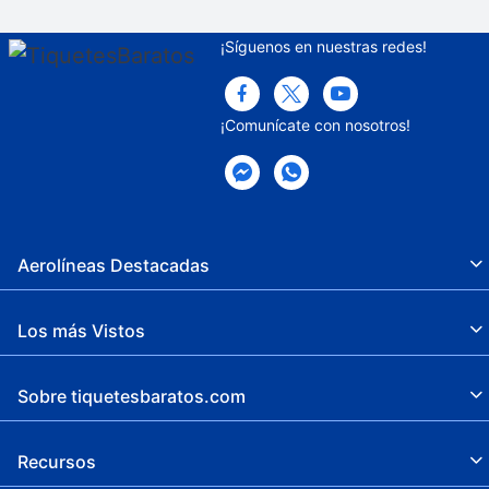
Snack bar
¡Síguenos en nuestras redes!
Sauna
Chapoteadero
¡Comunícate con nosotros!
Sala de vapor
Estacionamiento sin asistencia gratuito
Espacio para conferencias
Aerolíneas Destacadas
Valet parking
Los más Vistos
Solárium
Salón de belleza
Sobre tiquetesbaratos.com
Ruta de viaje accesible para sillas de
ruedas
Recursos
Conference space size (feet) -