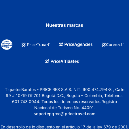
Centro de negocios abierto las 24 horas
Concierge
Nuestras marcas
Servicios con cargo extra
Recogida en la estación de tren (de pago)
Niñera
Traslados al aeropuerto
Desayuno disponible
TiquetesBaratos - PRICE RES S.A.S. NIT. 900.474.794-8 , Calle
99 # 10-19 Of 701 Bogotá D.C., Bogotá – Colombia, Teléfonos:
601 743 0044. Todos los derechos reservados.Registro
Nacional de Turismo No. 44091.
soportepqrco@pricetravel.com
En desarrollo de lo dispuesto en el artículo 17 de la ley 679 de 2001,