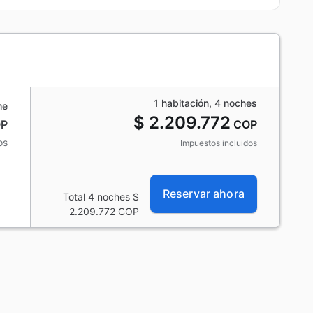
1 habitación, 4 noches
he
$ 2.209.772
P
COP
os
Impuestos incluidos
Reservar ahora
Total 4 noches
$
2.209.772
COP