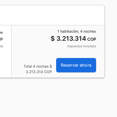
1 habitación, 4 noches
he
$ 3.213.314
P
COP
os
Impuestos incluidos
Reservar ahora
Total 4 noches
$
3.213.314
COP