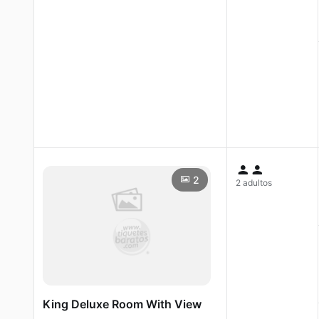
2
2 adultos
King Deluxe Room With View