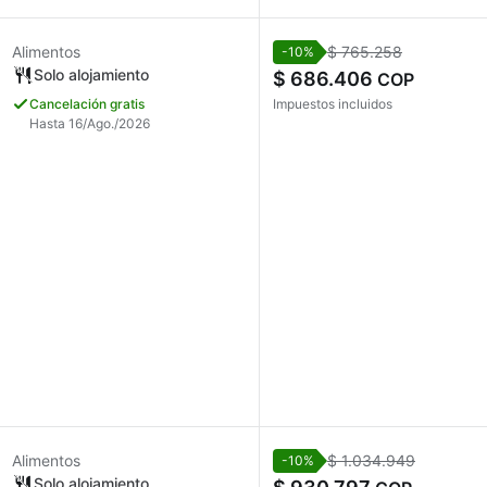
Alimentos
$ 765.258
-10%
Solo alojamiento
$ 686.406
COP
Cancelación gratis
Impuestos incluidos
Hasta 16/Ago./2026
Alimentos
$ 1.034.949
-10%
Solo alojamiento