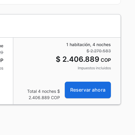
1 habitación, 4 noches
he
$ 2.270.583
29
$ 2.406.889
COP
P
os
Impuestos incluidos
Reservar ahora
Total 4 noches
$
2.406.889
COP