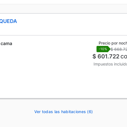
SQUEDA
á cama
Precio por noc
$ 668.7
-10%
$ 601.722
CO
Impuestos incluid
Ver todas las habitaciones (6)