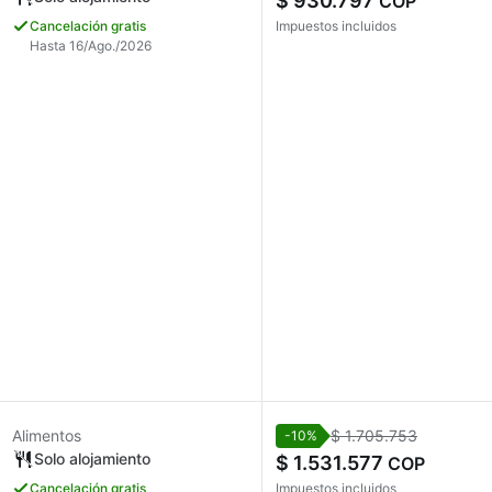
$ 930.797
COP
Cancelación gratis
Impuestos incluidos
Hasta 16/Ago./2026
Alimentos
$ 1.705.753
-10%
Solo alojamiento
$ 1.531.577
COP
Cancelación gratis
Impuestos incluidos