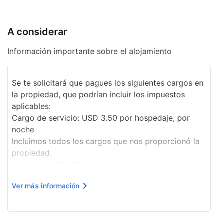
Salida exprés
Desayuno gratis
A considerar
Centro de negocios
Información importante sobre el alojamiento
Recepción 24 horas
Se te solicitará que pagues los siguientes cargos en
Recarga de autos eléctricos
la propiedad, que podrían incluir los impuestos
Programa de actividades diario
aplicables:
Cargo de servicio: USD 3.50 por hospedaje, por
Seguro
noche
Servicio de café en el lobby
Incluimos todos los cargos que nos proporcionó la
propiedad.
Estacionamiento sin asistencia gratuito
Mascotas: USD 50 por hospedaje, por estadía
Se aceptan animales de servicio sin cargo.
Elevador
Ver más información
La lista anterior puede estar incompleta. Además, es
Espacio para conferencias
posible que los impuestos no estén incluidos.
Importes sujetos a cambios.
Clases de acondicionamiento físico