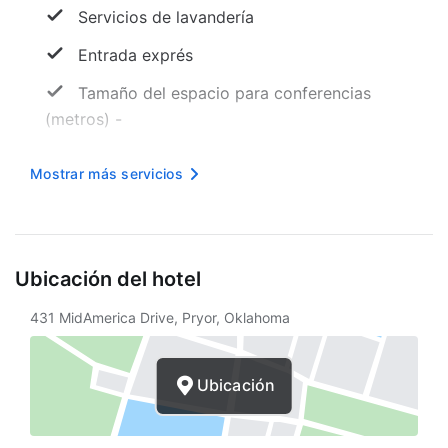
Servicios de lavandería
Entrada exprés
Tamaño del espacio para conferencias
(metros) -
Mesa de registro accesible para sillas de
Mostrar más servicios
ruedas
Internet inalámbrico en cortesía
Gimnasio accesible para sillas de ruedas
Ubicación del hotel
Piscina accesible para sillas de ruedas
431 MidAmerica Drive, Pryor, Oklahoma
Área designada para fumar
Camino sin escaleras a la entrada
Ubicación
Aparcamiento accesible para sillas de
ruedas