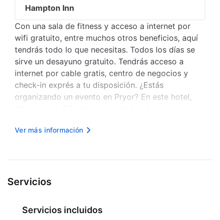
Hampton Inn
Con una sala de fitness y acceso a internet por
wifi gratuito, entre muchos otros beneficios, aquí
tendrás todo lo que necesitas. Todos los días se
sirve un desayuno gratuito. Tendrás acceso a
internet por cable gratis, centro de negocios y
check-in exprés a tu disposición. ¿Estás
organizando un evento en Pryor? En este hotel,
dispones de 53 metros cuadrados de espacio con
zonas para conferencias y una sala de reuniones.
Ver más información
Hay un estacionamiento gratis disponible. Te
sentirás como en tu propia cas...
Servicios
Servicios incluidos