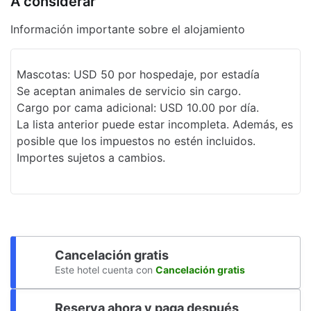
A considerar
Desayuno gratis para llevar
Información importante sobre el alojamiento
Resguardo de equipaje
Salida exprés
Mascotas: USD 50 por hospedaje, por estadía
Desayuno gratis
Se aceptan animales de servicio sin cargo.
Cargo por cama adicional: USD 10.00 por día.
Servicios de lavandería
La lista anterior puede estar incompleta. Además, es
Paseos a caballo
posible que los impuestos no estén incluidos.
Importes sujetos a cambios.
Centro de negocios
Recepción 24 horas
Programa de actividades diario
Servicio de limpieza a petición
Cancelación gratis
Seguro
Este hotel cuenta con
Cancelación gratis
Servicio de café en el lobby
Reserva ahora y paga después