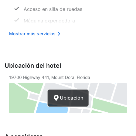
Acceso en silla de ruedas
Máquina expendedora
Mesa de registro accesible para sillas de
Mostrar más servicios
ruedas
Piscina accesible para sillas de ruedas
Internet inalámbrico en cortesía
Ubicación del hotel
Orientación auditiva
19700 Highway 441, Mount Dora, Florida
Camino sin escaleras a la entrada
Aparcamiento accesible para sillas de
Ubicación
ruedas
Periódico gratuito
Desayuno buffet gratis