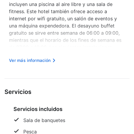
incluyen una piscina al aire libre y una sala de
fitness. Este hotel también ofrece acceso a
internet por wifi gratuito, un salón de eventos y
una máquina expendedora. El desayuno buffet
gratuito se sirve entre semana de 06:00 a 09:00,
mientras que el horario de los fines de semana es
de 07:00 a 10:00. Las siguientes instalaciones
están cerradas los lunes, martes, miércoles, jueves
Ver más información
y domingos:
Sala de fitness
Las siguientes instalaci...
Servicios
Servicios incluidos
Sala de banquetes
Pesca