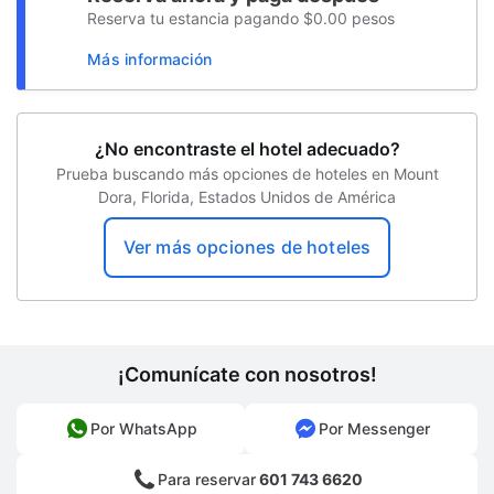
Senderismo
Reserva tu estancia pagando $0.00 pesos
Más información
Estacionamiento sin asistencia gratuito
Elevador
Clases de acondicionamiento físico
¿No encontraste el hotel adecuado?
Prueba buscando más opciones de hoteles en Mount
Centro de negocios abierto las 24 horas
Dora, Florida, Estados Unidos de América
Ver más opciones de hoteles
¡Comunícate con nosotros!
Por WhatsApp
Por Messenger
Para reservar
601 743 6620