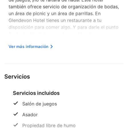
también ofrece servicio de organización de bodas,
un área de picnic y un área de parrillas. En
Glendevon Hotel tienes un restaurante a tu
disposición para comer algo. Y para darle el punto
final a tu día de la mejor forma, tómate un
refrescante cocktail en el Bar. Hay un
Ver más información
estacionamiento gratis disponible. Te sentirás
como en tu propia casa en una de las 8...
Servicios
Servicios incluidos
Salón de juegos
Asador
Propiedad libre de humo