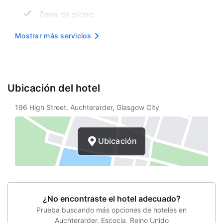
Zona de pícnic
Vista al jardín
Mostrar más servicios
Resguardo de equipaje
Bodas
Ubicación del hotel
Estacionamiento sin asistencia gratuito
196 High Street, Auchterarder, Glasgow City
Billar
Desayuno continental gratuito
Ubicación
Internet inalámbrico en cortesía
¿No encontraste el hotel adecuado?
Prueba buscando más opciones de hoteles en
Auchterarder, Escocia, Reino Unido