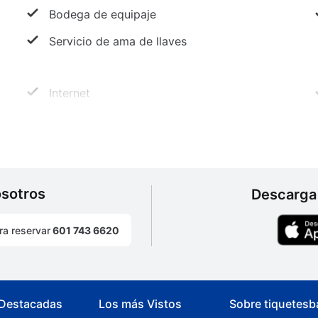
Bodega de equipaje
Servicio de ama de llaves
Internet
Transporte
osotros
Descarga 
ra reservar
601 743 6620
 Destacadas
Los más Vistos
Sobre tiquetesb