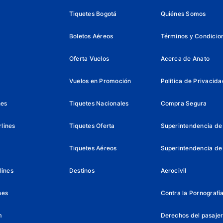
Tiquetes Bogotá
Quiénes Somos
Boletos Aéreos
Términos y Condicio
Oferta Vuelos
Acerca de Anato
Vuelos en Promoción
Política de Privacida
nes
Tiquetes Nacionales
Compra Segura
lines
Tiquetes Oferta
Superintendencia de 
Tiquetes Aéreos
Superintendencia de
lines
Destinos
Aerocivil
nes
Contra la Pornografía 
m
Derechos del pasajer