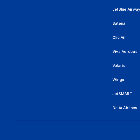
JetBlue Airwa
Satena
Clic Air
Viva Aerobus
Volaris
Wingo
JetSMART
Delta Airlines