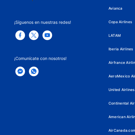
Avianca
¡Síguenos en nuestras redes!
Copa Airlines
LATAM
Iberia Airlines
¡Comunícate con nosotros!
Airfrance Airli
AeroMexico Air
United Airlines
Continental Air
American Airli
AirCanada.co