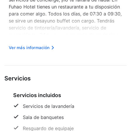
Fuhao Hotel tienes un restaurante a tu disposición
para comer algo. Todos los días, de 07:30 a 09:30,
se sirve un desayuno buffet con cargo. Tendrás
servicio de tintorería/lavandería, servicio de
recepción las 24 horas y resguardo de equipaje a
tu disposición. Hay un estacionamiento gratis
Ver más información
disponible. Te sentirás como en tu propia casa en
una de las 220 hab...
Servicios
Servicios incluidos
Servicios de lavandería
Sala de banquetes
Resguardo de equipaje