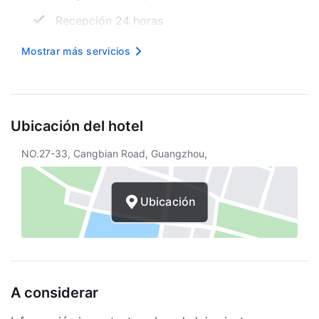
Recepción 24 horas
Mesa de registro accesible para sillas de
Mostrar más servicios
ruedas
Internet inalámbrico en cortesía
Área designada para fumar
Ubicación del hotel
Seguro
NO.27-33, Cangbian Road, Guangzhou,
Asistencia turística
Estacionamiento sin asistencia gratuito
Ubicación
Elevador
Solárium
Concierge
A considerar
Servicios con cargo extra