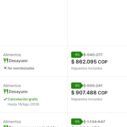
Alimentos
$ 949.277
-9%
Desayuno
$ 862.095
COP
No reembolsable
Impuestos incluidos
Alimentos
$ 999.241
-9%
Desayuno
$ 907.488
COP
Cancelación gratis
Impuestos incluidos
Hasta 16/Ago./2026
Alimentos
$ 1.134.647
-9%