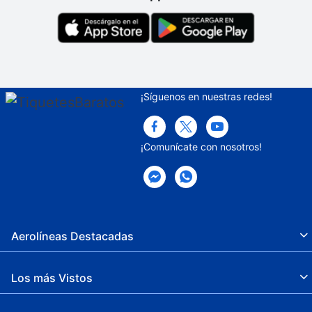
Supermercado o tienda de conveniencia
Centro de negocios
Recepción 24 horas
¡Síguenos en nuestras redes!
Servicio de limpieza a petición
Propiedad libre de humo
¡Comunícate con nosotros!
Seguro
Snack bar
Senderismo
Estacionamiento sin asistencia gratuito
Aerolíneas Destacadas
Espacio para conferencias
Los más Vistos
Solárium