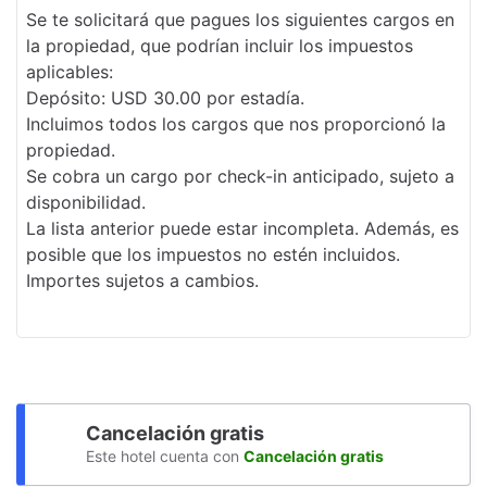
Caza en las cercanías
Se te solicitará que pagues los siguientes cargos en
la propiedad, que podrían incluir los impuestos
Desayuno gratis
aplicables:
Alarmas visuales en los pasillos
Depósito: USD 30.00 por estadía.
Incluimos todos los cargos que nos proporcionó la
Paseos a caballo
propiedad.
Programa de actividades diario
Se cobra un cargo por check-in anticipado, sujeto a
disponibilidad.
Asador
La lista anterior puede estar incompleta. Además, es
posible que los impuestos no estén incluidos.
Servicio de café en el lobby
Importes sujetos a cambios.
Elevador
Doble acristalamiento en todas las
ventanas
Sala de banquetes
Cancelación gratis
Cambio de sábanas (bajo petición)
Este hotel cuenta con
Cancelación gratis