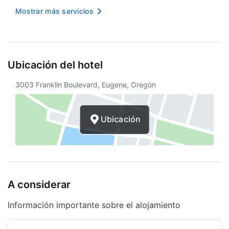
Tamaño del espacio para conferencias
Mostrar más servicios
(metros) -
Piscina
Internet inalámbrico en cortesía
Ubicación del hotel
Aparcamiento accesible para sillas de
3003 Franklin Boulevard, Eugene, Oregón
ruedas
Asistencia turística
Ubicación
Desayuno continental gratuito
Política integral de desperdicio de
alimentos
Bombillas LED
A considerar
Opciones de menú vegetariano
Información importante sobre el alojamiento
disponibles