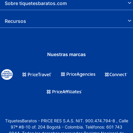
Renta de computadoras
Sobre tiquetesbaratos.com
Ruta de viaje accesible para sillas de
ruedas
Recursos
Conference space size (feet) -
Centro de negocios abierto las 24 horas
Concierge
Nuestras marcas
TiquetesBaratos - PRICE RES S.A.S. NIT. 900.474.794-8 , Calle
97ª #8-10 of. 204 Bogotá - Colombia. Teléfonos: 601 743