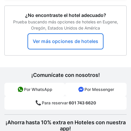
Mesa de registro accesible para sillas de
ruedas
¿No encontraste el hotel adecuado?
Gimnasio accesible para sillas de ruedas
Prueba buscando más opciones de hoteles en Eugene,
Oregón, Estados Unidos de América
Sala de TV
Piscina accesible para sillas de ruedas
Ver más opciones de hoteles
Paracaidismo en las cercanías
Cambio de toallas (bajo petición)
Zona de pícnic
¡Comunícate con nosotros!
Vista al jardín
Por WhatsApp
Por Messenger
Periódico gratuito
Para reservar
601 743 6620
Gimnasio abierto las 24 horas
Solo duchas que ahorran agua
¡Ahorra hasta 10% extra en Hoteles con nuestra
app!
Resguardo de equipaje