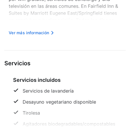
televisión en las áreas comunes. En Fairfield Inn &
Suites by Marriott Eugene East/Springfield tienes
un snack bar a tu disposición. Todos los días se
sirve un desayuno continental gratuito. Tendrás
Ver más información
centro de negocios abierto las 24 horas,
periódicos grati...
Servicios
Servicios incluidos
Servicios de lavandería
Desayuno vegetariano disponible
Tirolesa
Agitadores biodegradables/compostables