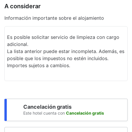
Aparcamiento accesible para sillas de
A considerar
ruedas
Información importante sobre el alojamiento
Servicio de café en el lobby
Servicios de lavandería
Es posible solicitar servicio de limpieza con cargo
Estacionamiento sin asistencia gratuito
adicional.
La lista anterior puede estar incompleta. Además, es
Elevador
posible que los impuestos no estén incluidos.
Ruta de viaje accesible para sillas de
Importes sujetos a cambios.
ruedas
Cancelación gratis
Este hotel cuenta con
Cancelación gratis