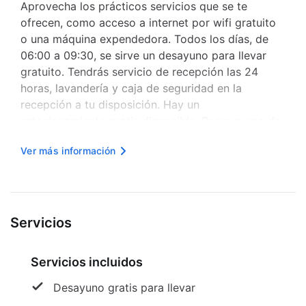
Aprovecha los prácticos servicios que se te
ofrecen, como acceso a internet por wifi gratuito
o una máquina expendedora. Todos los días, de
06:00 a 09:30, se sirve un desayuno para llevar
gratuito. Tendrás servicio de recepción las 24
horas, lavandería y caja de seguridad en la
recepción a tu disposición. Hay un
estacionamiento gratis disponible. Reserva una de
las 140 habitaciones con cocina, refrigerador y
Ver más información
placa de cocina, y disfruta de una estadía
inolvidable. El acceso a internet por wifi de...
Servicios
Servicios incluidos
Desayuno gratis para llevar