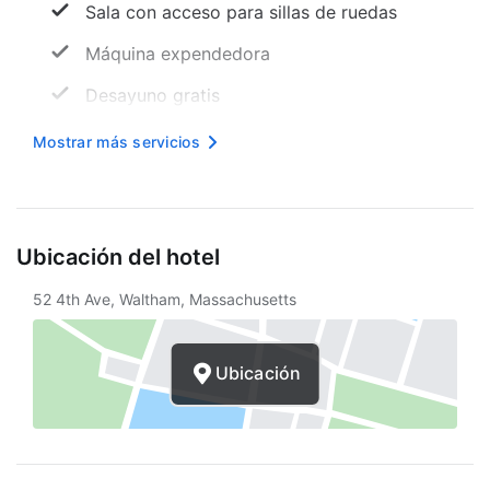
Sala con acceso para sillas de ruedas
Máquina expendedora
Desayuno gratis
Recepción 24 horas
Mostrar más servicios
Mesa de registro accesible para sillas de
ruedas
Internet inalámbrico en cortesía
Ubicación del hotel
Programa de actividades diario
52 4th Ave, Waltham, Massachusetts
Servicio de limpieza a petición
Propiedad libre de humo
Ubicación
Seguro
Camino sin escaleras a la entrada