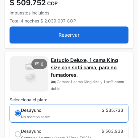
$ 509.752
COP
Impuestos incluidos
Total
4 noches
$ 2.039.007
COP
Reservar
Estudio Deluxe, 1 cama King
6
size con sofá cama, para no
fumadores.
Camas: 1 cama King size y 1 sofá cama
doble
Selecciona el plan:
Desayuno
$ 535.733
No reembolsable
Desayuno
$ 563.938
Cancelación gratis
(hasta 24/Ago./2026)