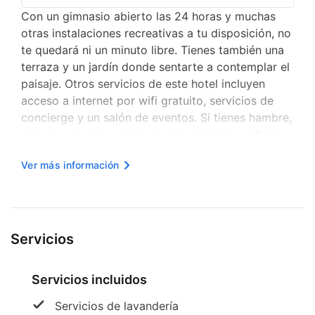
Con un gimnasio abierto las 24 horas y muchas
otras instalaciones recreativas a tu disposición, no
te quedará ni un minuto libre. Tienes también una
terraza y un jardín donde sentarte a contemplar el
paisaje. Otros servicios de este hotel incluyen
acceso a internet por wifi gratuito, servicios de
concierge y un salón de eventos. Si tienes hambre,
pasa por el restaurante de este hotel, que ofrece
almuerzos y cenas, o llama al servicio a la
Ver más información
habitación disponible con horario limitado. Y para
darle ...
Servicios
Servicios incluidos
Servicios de lavandería