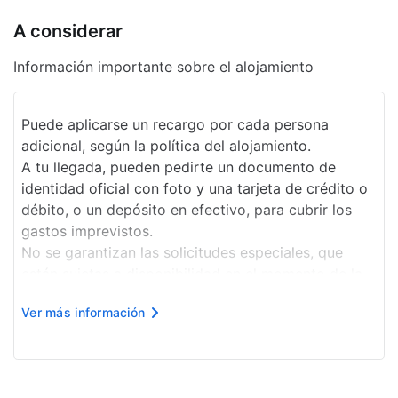
Asistencia turística
A considerar
Desayuno buffet gratis
Información importante sobre el alojamiento
Gimnasio abierto las 24 horas
Resguardo de equipaje
Puede aplicarse un recargo por cada persona
adicional, según la política del alojamiento.
Desayuno gratis
A tu llegada, pueden pedirte un documento de
Centro de negocios
identidad oficial con foto y una tarjeta de crédito o
débito, o un depósito en efectivo, para cubrir los
Personal multilingüe
gastos imprevistos.
Recepción 24 horas
No se garantizan las solicitudes especiales, que
están sujetas a disponibilidad en el momento de la
Programa de actividades diario
llegada y pueden suponer un recargo adicional.
Ver más información
Este alojamiento acepta tarjetas de crédito, tarjetas
Propiedad libre de humo
de dé...
Seguro
Estacionamiento sin asistencia gratuito