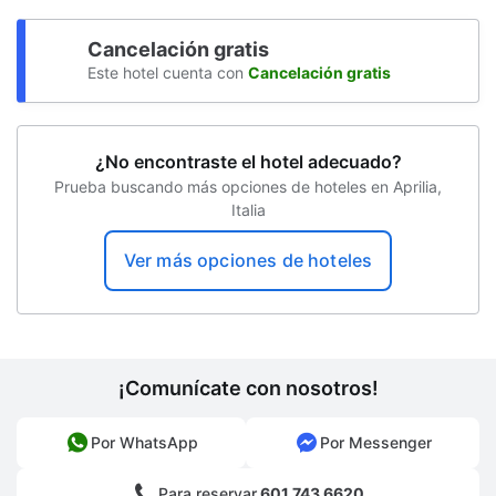
Elevador
Cancelación gratis
Espacio para conferencias
Este hotel cuenta con
Cancelación gratis
Clases de acondicionamiento físico
Solárium
¿No encontraste el hotel adecuado?
Prueba buscando más opciones de hoteles en Aprilia,
Conference space size (feet) -
Italia
Concierge
Ver más opciones de hoteles
¡Comunícate con nosotros!
Por WhatsApp
Por Messenger
Para reservar
601 743 6620