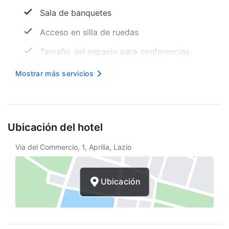
Sala de banquetes
Acceso en silla de ruedas
Tamaño del espacio para conferencias
(metros) -
Mostrar más servicios
Mesa de registro accesible para sillas de
ruedas
Internet inalámbrico en cortesía
Ubicación del hotel
Baño público accesible para sillas de
Via del Commercio, 1, Aprilia, Lazio
ruedas
Vista al jardín
Ubicación
Aparcamiento accesible para sillas de
ruedas
Periódico gratuito