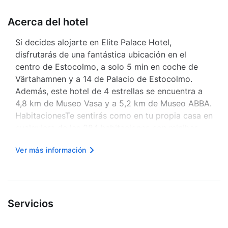
Acerca del hotel
Si decides alojarte en Elite Palace Hotel,
disfrutarás de una fantástica ubicación en el
centro de Estocolmo, a solo 5 min en coche de
Värtahamnen y a 14 de Palacio de Estocolmo.
Además, este hotel de 4 estrellas se encuentra a
4,8 km de Museo Vasa y a 5,2 km de Museo ABBA.
HabitacionesTe sentirás como en tu propia casa en
cualquiera de las 284 habitaciones con minibar.
Mantén el contacto con los tuyos gracias a la
Ver más información
conexión a Internet wifi gratis. El baño privado con
bañera o ducha está provisto...
Servicios