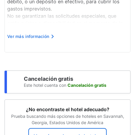
débito, o un depósito en efectivo, para cubrir los
Snorkel
gastos imprevistos.
No se garantizan las solicitudes especiales, que
Senderismo
están sujetas a disponibilidad en el momento de la
Surf
llegada y pueden suponer un recargo adicional.
Ver más información
La edad mínima para realizar el registro de entrada
Estacionamiento sin asistencia gratuito
durante...
Kayaks
Elevador
Cancelación gratis
Este hotel cuenta con
Cancelación gratis
¿No encontraste el hotel adecuado?
Prueba buscando más opciones de hoteles en Savannah,
Georgia, Estados Unidos de América