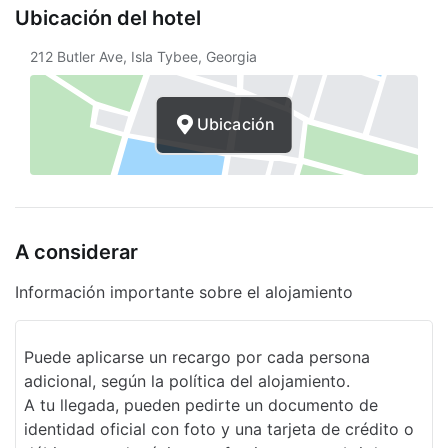
Ubicación del hotel
Señalización en braille o en relieve
212 Butler Ave, Isla Tybee, Georgia
Alquiler de bicicletas en las inmediaciones
Asistencia turística
Ubicación
Paseos en lancha
Desayuno continental gratuito
Desayuno gratis
A considerar
Recepción 24 horas
Programa de actividades diario
Información importante sobre el alojamiento
Alquiler o recorrido en Segway en las
cercanías
Puede aplicarse un recargo por cada persona
adicional, según la política del alojamiento.
Ecotours cercanos
A tu llegada, pueden pedirte un documento de
Seguro
identidad oficial con foto y una tarjeta de crédito o