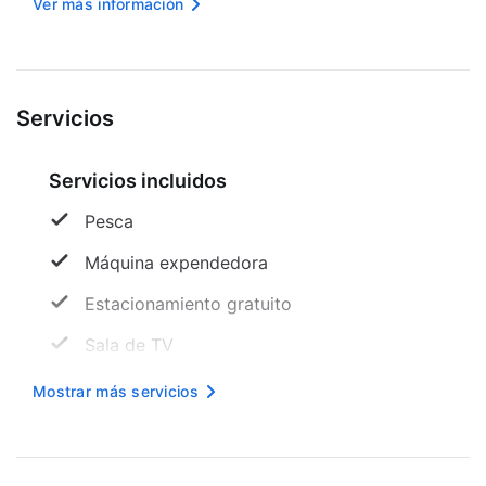
Ver más información
recepción y ascensor a tu disposición. Hay un
estacionamiento gr...
Servicios
Servicios incluidos
Pesca
Máquina expendedora
Estacionamiento gratuito
Sala de TV
Internet inalámbrico en cortesía
Mostrar más servicios
Buceo
Área designada para fumar