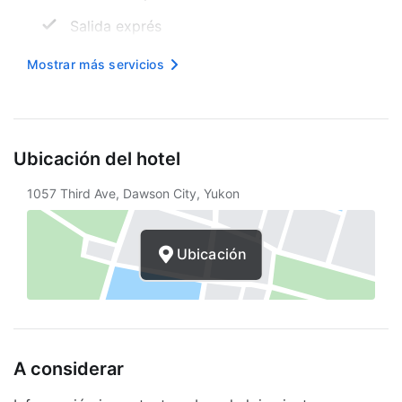
Salida exprés
Internet inalámbrico en cortesía
Mostrar más servicios
Spa
Propiedad libre de humo
Ubicación del hotel
Alquiler de bicicletas en las inmediaciones
1057 Third Ave, Dawson City, Yukon
Senderismo
Asistencia turística
Ubicación
Estacionamiento sin asistencia gratuito
A considerar