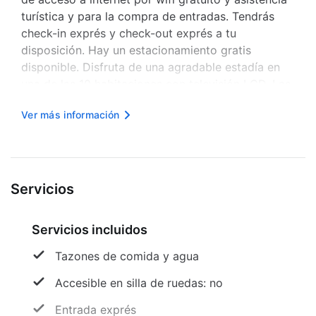
turística y para la compra de entradas. Tendrás
check-in exprés y check-out exprés a tu
disposición. Hay un estacionamiento gratis
disponible. Disfruta de una agradable estadía en
una de las 10 habitaciones con televisión LCD. Las
camas cuentan con colchones con pillow-top y
Ver más información
ropa de cama de alta calidad para descansar
plácidamente. El acceso a in...
Servicios
Servicios incluidos
Tazones de comida y agua
Accesible en silla de ruedas: no
Entrada exprés