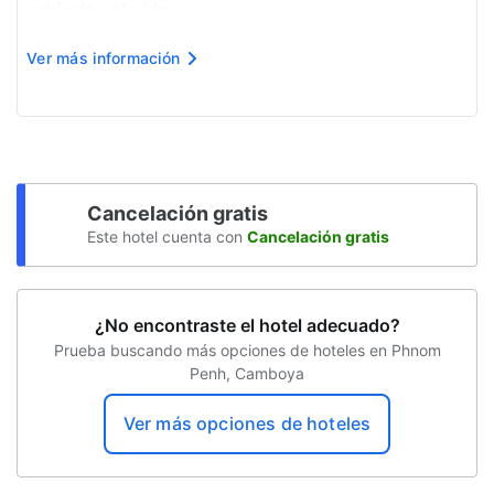
Servicios de spa
vehículo solo ida.
Se cobra un cargo por hacer el check-out después
Accesible en silla de ruedas: no
Ver más información
de hora, sujeto a disponibilidad.
Resguardo de equipaje
Cargo por cama adicional: USD 35.0 por día.
La lista anterior puede estar in...
Supermercado o tienda de conveniencia
Salida exprés
Recepción 24 horas
Cancelación gratis
Este hotel cuenta con
Cancelación gratis
Socorrista en el sitio
Golf
¿No encontraste el hotel adecuado?
Propiedad libre de humo
Prueba buscando más opciones de hoteles en Phnom
Penh, Camboya
Seguro
Snack bar
Ver más opciones de hoteles
Sauna