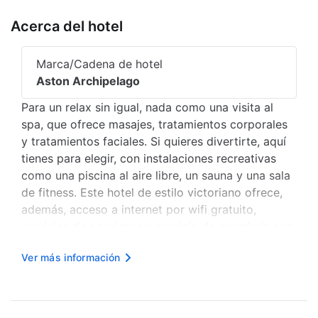
Acerca del hotel
Marca/Cadena de hotel
Aston Archipelago
Para un relax sin igual, nada como una visita al
spa, que ofrece masajes, tratamientos corporales
y tratamientos faciales. Si quieres divertirte, aquí
tienes para elegir, con instalaciones recreativas
como una piscina al aire libre, un sauna y una sala
de fitness. Este hotel de estilo victoriano ofrece,
además, acceso a internet por wifi gratuito,
servicios de concierge y servicio de guardería con
cargo. Recorre rápida y cómodamente los
Ver más información
principales sitios de interés de la zona gracias al
servici...