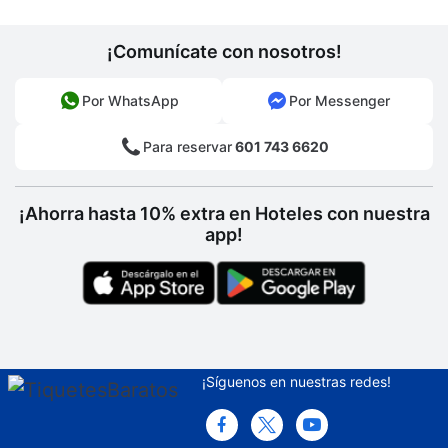
Sala de vapor
Estacionamiento sin asistencia gratuito
¡Comunícate con nosotros!
Espacio para conferencias
Por WhatsApp
Por Messenger
Valet parking
Para reservar
601 743 6620
Solárium
Renta de computadoras
¡Ahorra hasta 10% extra en Hoteles con nuestra
app!
Cajero automático
Centro de negocios abierto las 24 horas
Concierge
Servicios con cargo extra
¡Síguenos en nuestras redes!
Niñera
Traslados al aeropuerto