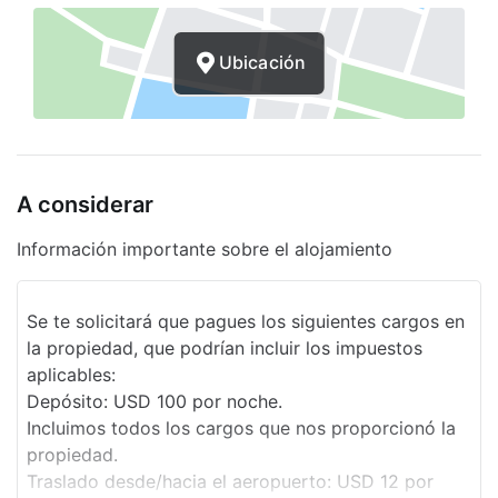
Centro de negocios
Ubicación
Asador
Servicio de café en el lobby
Clases de acondicionamiento físico
A considerar
Sala de banquetes
Sala de reuniones
Información importante sobre el alojamiento
Sala de TV
Se te solicitará que pagues los siguientes cargos en
Spa
la propiedad, que podrían incluir los impuestos
aplicables:
Vista al jardín
Depósito: USD 100 por noche.
Periódico gratuito
Incluimos todos los cargos que nos proporcionó la
propiedad.
Bodas
Traslado desde/hacia el aeropuerto: USD 12 por