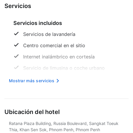
Servicios
Servicios incluidos
Servicios de lavandería
Centro comercial en el sitio
Internet inalámbrico en cortesía
Servicio de limusina o coche urbano
disponible
Mostrar más servicios
Señalización en braille o en relieve
Asistencia turística
Desayuno buffet gratis
Ubicación del hotel
Desayuno gratis
Ratana Plaza Building, Russia Boulevard, Sangkat Toeuk
Thia, Khan Sen Sok, Phnom Penh, Phnom Penh
Personal multilingüe