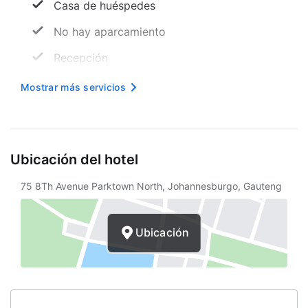
Casa de huéspedes
No hay aparcamiento
Recepción
Hora de entrada
Mostrar más servicios
Hora de salida
Internet inalámbrico
Ubicación del hotel
Traslados al aeropuerto
75 8Th Avenue Parktown North, Johannesburgo, Gauteng
Servicios de lavandería
Vista al jardín
Ubicación
Terraza
Consigna
Secadora de ropa