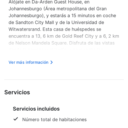
Alójate en Da-Arden Guest House, en
Johannesburgo (Área metropolitana del Gran
Johannesburgo), y estarás a 15 minutos en coche
de Sandton City Mall y de la Universidad de
Witwatersrand. Esta casa de huéspedes se
encuentra a 13, 6 km de Gold Reef City y a 6, 2 km
de Nelson Mandela Square. Disfruta de las vistas
desde la terraza y el jardín, y aprovecha las
comodidades que te ofrece, como conexión a
Ver más información
Internet wifi gratis. Encontrarás también asistencia
turística y para la compra de entradas, un áre...
Servicios
Servicios incluidos
Número total de habitaciones