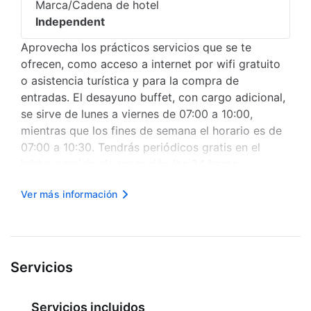
Marca/Cadena de hotel
Independent
Aprovecha los prácticos servicios que se te
ofrecen, como acceso a internet por wifi gratuito
o asistencia turística y para la compra de
entradas. El desayuno buffet, con cargo adicional,
se sirve de lunes a viernes de 07:00 a 10:00,
mientras que los fines de semana el horario es de
07:00 a 10:30. Tendrás periódicos gratis en el
lobby, servicio de recepción las 24 horas y
resguardo de equipaje a tu disposición. Te sentirás
Ver más información
como en tu propia casa en una de las 85
habitaciones. El acceso a interne...
Servicios
Servicios incluidos