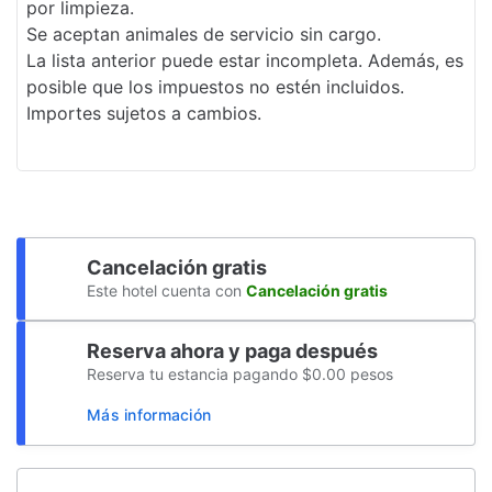
por limpieza.
Resguardo de equipaje
Se aceptan animales de servicio sin cargo.
La lista anterior puede estar incompleta. Además, es
Salida exprés
posible que los impuestos no estén incluidos.
Importes sujetos a cambios.
Desayuno gratis
Personal multilingüe
Recepción 24 horas
Golf
Cancelación gratis
Propiedad libre de humo
Este hotel cuenta con
Cancelación gratis
Seguro
Reserva ahora y paga después
Servicio de café en el lobby
Reserva tu estancia pagando $0.00 pesos
Estacionamiento sin asistencia gratuito
Más información
Elevador