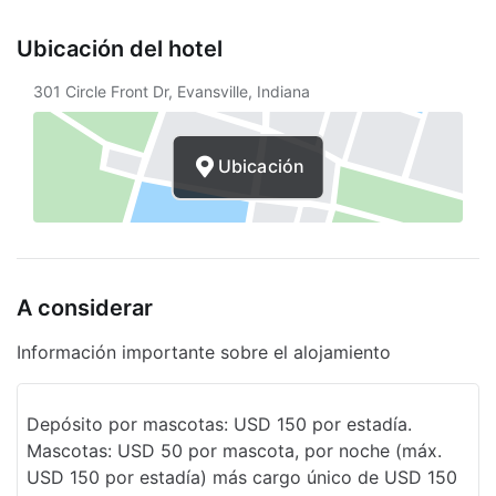
Mesa de registro accesible para sillas de
ruedas
Ubicación del hotel
Internet inalámbrico en cortesía
301 Circle Front Dr, Evansville, Indiana
Sala de TV
Señalización en braille o en relieve
Ubicación
Orientación auditiva
Aparcamiento accesible para sillas de
ruedas
A considerar
Internet
Información importante sobre el alojamiento
Asistencia turística
Chimenea en el lobby
Depósito por mascotas: USD 150 por estadía.
Gimnasio abierto las 24 horas
Mascotas: USD 50 por mascota, por noche (máx.
USD 150 por estadía) más cargo único de USD 150
Desayuno continental gratuito