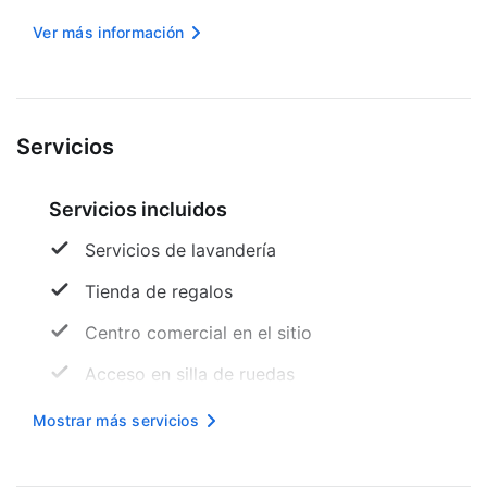
gratis, check-in exprés y check-out exprés a tu
Ver más información
disposición. Hay un estacionamiento gratis
disponible. Te sentir...
Servicios
Servicios incluidos
Servicios de lavandería
Tienda de regalos
Centro comercial en el sitio
Acceso en silla de ruedas
Máquina expendedora
Mostrar más servicios
Entrada exprés