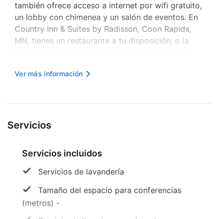
también ofrece acceso a internet por wifi gratuito,
un lobby con chimenea y un salón de eventos. En
Country Inn & Suites by Radisson, Coon Rapids,
MN, tienes un restaurante a tu disposición, o la
posibilidad de comprar algo para comer en su
tienda. Disfruta de tu bebida favorita en el Bar. El
Ver más información
desayuno buffet gratuito se sirve entre semana de
06:00 a 09:30, mientras ...
Servicios
Servicios incluidos
Servicios de lavandería
Tamaño del espacio para conferencias
(metros) -