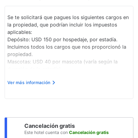
Recarga de autos eléctricos
Se te solicitará que pagues los siguientes cargos en
Programa de actividades diario
la propiedad, que podrían incluir los impuestos
Servicio de café en el lobby
aplicables:
Depósito: USD 150 por hospedaje, por estadía.
Elevador
Incluimos todos los cargos que nos proporcionó la
Clases de acondicionamiento físico
propiedad.
Mascotas: USD 40 por mascota (varía según la
Doble acristalamiento en todas las
duración de la estadía)
ventanas
Se aceptan animales de servicio sin cargo.
Ver más información
Cargo por check-in anticipado: USD 40.00, sujeto a
Sala de banquetes
disponibilidad.
Acceso en silla de ruedas
Cargo por check-out después de hor...
Máquina expendedora
Zona de ejercicio para perros
Cancelación gratis
Cambio de sábanas (bajo petición)
Este hotel cuenta con
Cancelación gratis