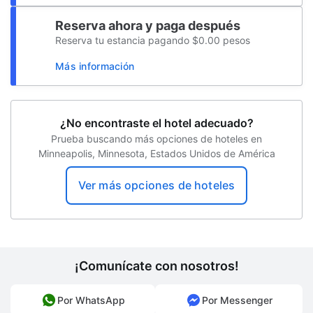
Mesa de registro accesible para sillas de
Reserva ahora y paga después
ruedas
Reserva tu estancia pagando $0.00 pesos
Sala de TV
Más información
Piscina accesible para sillas de ruedas
Baño público accesible para sillas de
¿No encontraste el hotel adecuado?
ruedas
Prueba buscando más opciones de hoteles en
Cambio de toallas (bajo petición)
Minneapolis, Minnesota, Estados Unidos de América
Resguardo de equipaje
Ver más opciones de hoteles
Supermercado o tienda de conveniencia
Salida exprés
Centro de negocios
¡Comunícate con nosotros!
Recepción 24 horas
Por WhatsApp
Por Messenger
Biblioteca de negocios