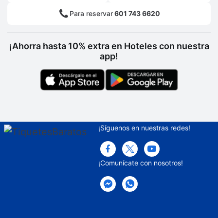
Para reservar
601 743 6620
Servicio de limpieza a petición
Golf
¡Ahorra hasta 10% extra en Hoteles con nuestra
Propiedad libre de humo
app!
Estacionamiento sin asistencia gratuito
Espacio para conferencias
Cajero automático
Conference space size (feet) -
¡Síguenos en nuestras redes!
¡Comunícate con nosotros!