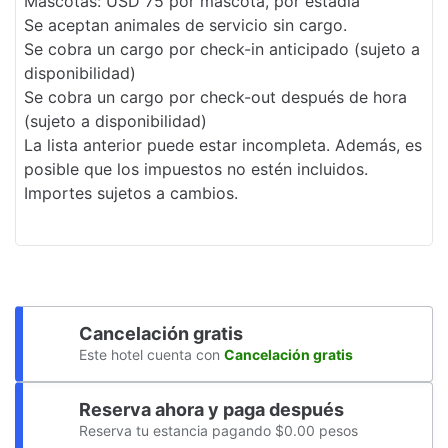
Mascotas: USD 75 por mascota, por estadía
Se aceptan animales de servicio sin cargo.
Recepción 24 horas
Se cobra un cargo por check-in anticipado (sujeto a
Biblioteca de negocios
disponibilidad)
Se cobra un cargo por check-out después de hora
Programa de actividades diario
(sujeto a disponibilidad)
La lista anterior puede estar incompleta. Además, es
Seguro
posible que los impuestos no estén incluidos.
Servicio de café en el lobby
Importes sujetos a cambios.
Estacionamiento sin asistencia gratuito
Elevador
Espacio para conferencias
Cancelación gratis
Clases de acondicionamiento físico
Este hotel cuenta con
Cancelación gratis
Renta de computadoras
Reserva ahora y paga después
Cajero automático
Reserva tu estancia pagando $0.00 pesos