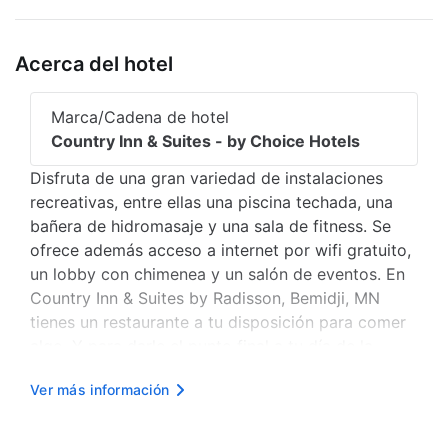
Acerca del hotel
Marca/Cadena de hotel
Country Inn & Suites - by Choice Hotels
Disfruta de una gran variedad de instalaciones
recreativas, entre ellas una piscina techada, una
bañera de hidromasaje y una sala de fitness. Se
ofrece además acceso a internet por wifi gratuito,
un lobby con chimenea y un salón de eventos. En
Country Inn & Suites by Radisson, Bemidji, MN
tienes un restaurante a tu disposición para comer
algo. Y para darle el punto final a tu día de la
mejor forma, tómate un refrescante cocktail en el
Ver más información
Bar. Todos los días, de 06:30 a 09:30, se sirve un
desayuno b...