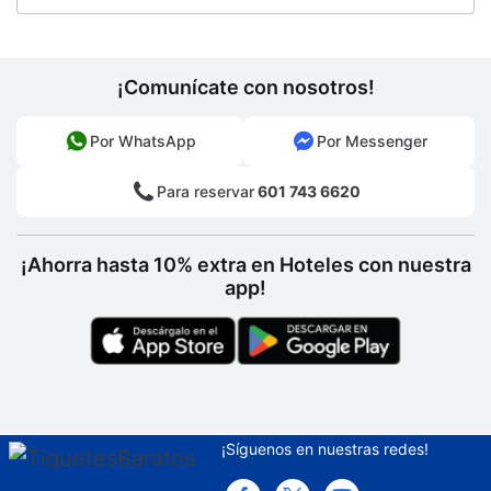
Seguro
Senderismo
¡Comunícate con nosotros!
Estacionamiento sin asistencia gratuito
Solárium
Por WhatsApp
Por Messenger
Renta de computadoras
Para reservar
601 743 6620
Cajero automático
Centro de negocios abierto las 24 horas
¡Ahorra hasta 10% extra en Hoteles con nuestra
app!
¡Síguenos en nuestras redes!