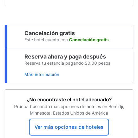
ruedas
Sala de TV
Piscina accesible para sillas de ruedas
Cancelación gratis
Baño público accesible para sillas de
Este hotel cuenta con
Cancelación gratis
ruedas
Reserva ahora y paga después
Camino sin escaleras a la entrada
Reserva tu estancia pagando $0.00 pesos
Internet
Más información
Resguardo de equipaje
Centro de negocios
¿No encontraste el hotel adecuado?
Recepción 24 horas
Prueba buscando más opciones de hoteles en Bemidji,
Minnesota, Estados Unidos de América
Biblioteca de negocios
Ver más opciones de hoteles
Propiedad libre de humo