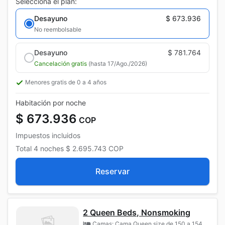
Selecciona el plan:
Desayuno
$ 673.936
No reembolsable
Desayuno
$ 781.764
Cancelación gratis
(hasta 17/Ago./2026)
Menores gratis de 0 a 4 años
Habitación por noche
$ 673.936
COP
Impuestos incluidos
Total
4 noches
$ 2.695.743
COP
Reservar
2 Queen Beds, Nonsmoking
Camas: Cama Queen size de 150 a 154