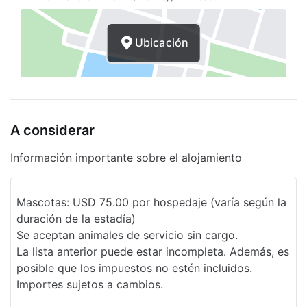
Sala
Personal multilingüe
Ubicación
Programa de actividades diario
Servicios de lavandería
Elevador
A considerar
Clases de acondicionamiento físico
Información importante sobre el alojamiento
Alquiler de bicicletas en el sitio
Sala de banquetes
Mascotas: USD 75.00 por hospedaje (varía según la
duración de la estadía)
Pesca
Se aceptan animales de servicio sin cargo.
Tazones de comida y agua
La lista anterior puede estar incompleta. Además, es
posible que los impuestos no estén incluidos.
Máquina expendedora
Importes sujetos a cambios.
Mesa de registro accesible para sillas de