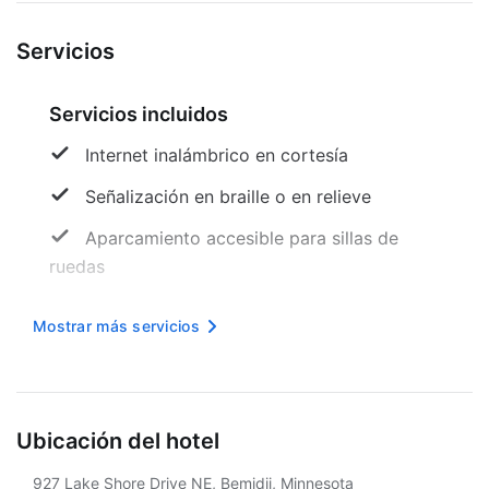
Servicios
Servicios incluidos
Internet inalámbrico en cortesía
Señalización en braille o en relieve
Aparcamiento accesible para sillas de
ruedas
Chimenea en el lobby
Mostrar más servicios
Desayuno buffet gratis
Sala con acceso para sillas de ruedas
Desayuno gratis
Ubicación del hotel
Alarmas visuales en los pasillos
927 Lake Shore Drive NE, Bemidji, Minnesota