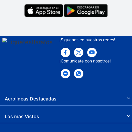
Seguro
Snack bar
Senderismo
¡Síguenos en nuestras redes!
Estacionamiento sin asistencia gratuito
Clases de acondicionamiento físico
¡Comunícate con nosotros!
Aerolíneas Destacadas
Los más Vistos