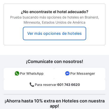
Bicicletas
¿No encontraste el hotel adecuado?
Traslados gratuitos al aeropuerto
Prueba buscando más opciones de hoteles en Brainerd,
Caza en las cercanías
Minnesota, Estados Unidos de América
Desayuno gratis
Ver más opciones de hoteles
Paseos a caballo
Centro de negocios
Recepción 24 horas
¡Comunícate con nosotros!
Tiro con arco
Por WhatsApp
Por Messenger
Biblioteca de negocios
Para reservar
601 743 6620
Programa de actividades diario
Golf
¡Ahorra hasta 10% extra en Hoteles con nuestra
Propiedad libre de humo
app!