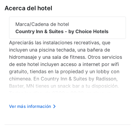
Acerca del hotel
Marca/Cadena de hotel
Country Inn & Suites - by Choice Hotels
Apreciarás las instalaciones recreativas, que
incluyen una piscina techada, una bañera de
hidromasaje y una sala de fitness. Otros servicios
de este hotel incluyen acceso a internet por wifi
gratuito, tiendas en la propiedad y un lobby con
chimenea. En Country Inn & Suites by Radisson,
Baxter, MN tienes un snack bar a tu disposición.
Todos los días, de 07:00 a 09:30, se sirve un
desayuno buffet gratuito. Tendrás centro de
Ver más información
negocios, periódicos gratis en el lobby y servicio
de tintorería/lavanderí...