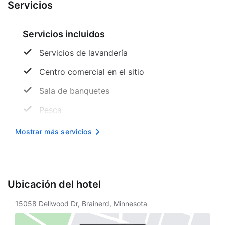
Servicios
Servicios incluidos
Servicios de lavandería
Centro comercial en el sitio
Sala de banquetes
Pesca
Desayuno completo gratuito
Mostrar más servicios
Acceso en silla de ruedas
Tazones de comida y agua
Ubicación del hotel
Máquina expendedora
15058 Dellwood Dr, Brainerd, Minnesota
Mesa de registro accesible para sillas de
ruedas